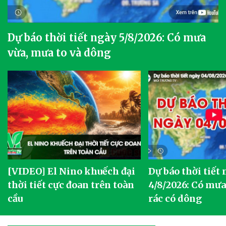
Dự báo thời tiết ngày 5/8/2026: Có mưa
vừa, mưa to và dông
[VIDEO] El Nino khuếch đại
Dự báo thời tiết
thời tiết cực đoan trên toàn
4/8/2026: Có mưa 
cầu
rác có dông