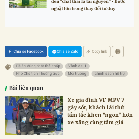
đến “chất thải là tài nguyên” - Bước
ngoặt lớn trong thay đổi tư duy
Chia sẻ Facebook
Chia sẻ Zalo
Copy link
Đề án Vùng phát thải thấp
Vành đai 1
Phó Chủ tịch Thường trực
Môi trường
chính sách hỗ trợ
Bài liên quan
Xe gia đình VF MPV 7
gây sốt, khách lái thử
tấm tắc khen "ngon" hơn
xe xăng cùng tầm giá