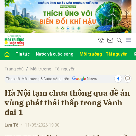
bình luận
Tin tức
Nước và cuộc sống
Môi trường - Tài nguyên
K
Trang chủ
Môi trường - Tài nguyên
Theo dõi Môi trường & Cuộc sống trên
Hà Nội tạm chưa thông qua đề án
vùng phát thải thấp trong Vành
Hủy
G
đai 1
Lưu Tô
•
11/05/2026 19:00