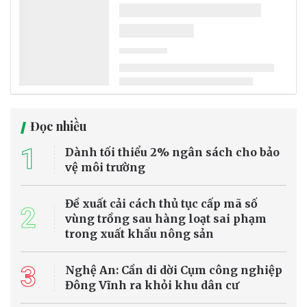
Bộ Chính trị quyết định phân công, kiện toàn Ban Chỉ đạo Trung
ương về phát triển khoa học, công nghệ, đổi mới sáng tạo và
chuyển đổi số gồm 31 đồng chí, trong đó Thủ tướng Lê Minh Hưng
làm Trưởng Ban.
Tin trong nước
Nhiều tuyến sông huyết mạch ở châu Âu cạn
nước vì nắng nóng cực đoan