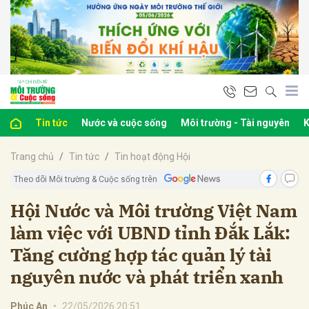
bình luận
Tin tức
Nước và cuộc sống
Môi trường - Tài nguyên
K
Trang chủ
Tin tức
Tin hoạt động Hội
Theo dõi Môi trường & Cuộc sống trên
Hội Nước và Môi trường Việt Nam
làm việc với UBND tỉnh Đắk Lắk:
Hủy
G
Tăng cường hợp tác quản lý tài
nguyên nước và phát triển xanh
Phúc An
•
22/05/2026 20:51