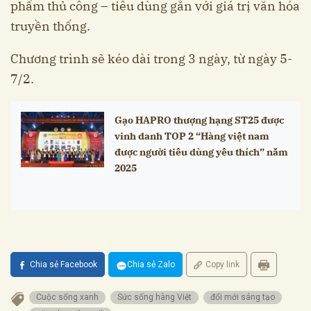
phẩm thủ công – tiêu dùng gắn với giá trị văn hóa
truyền thống.
Chương trình sẽ kéo dài trong 3 ngày, từ ngày 5-
7/2.
Gạo HAPRO thượng hạng ST25 được
vinh danh TOP 2 “Hàng việt nam
được người tiêu dùng yêu thích” năm
2025
Chia sẻ Facebook
Chia sẻ Zalo
Copy link
Cuộc sống xanh
Sức sống hàng Việt
đổi mới sáng tạo