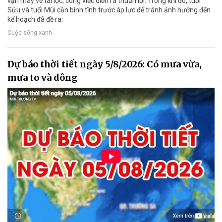
vận may về tài lộc, công việc diễn ra thuận lợi. Trong khi đó, tuổi
Sửu và tuổi Mùi cần bình tĩnh trước áp lực để tránh ảnh hưởng đến
kế hoạch đã đề ra.
Cuộc sống xanh
Dự báo thời tiết ngày 5/8/2026: Có mưa vừa,
mưa to và dông