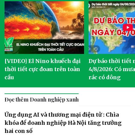
[VIDEO] El Nino khuếch đại
Dự báo thời tiết
thời tiết cực đoan trên toàn
4/8/2026: Có mưa 
cầu
rác có dông
Đọc thêm Doanh nghiệp xanh
Ứng dụng AI và thương mại điện tử : Chìa
khóa để doanh nghiệp Hà Nội tăng trưởng
hai con số