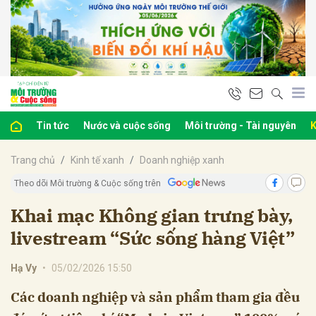
bình luận
Tin tức
Nước và cuộc sống
Môi trường - Tài nguyên
K
Trang chủ
Kinh tế xanh
Doanh nghiệp xanh
Theo dõi Môi trường & Cuộc sống trên
Khai mạc Không gian trưng bày,
livestream “Sức sống hàng Việt”
Hủy
G
Hạ Vy
•
05/02/2026 15:50
Các doanh nghiệp và sản phẩm tham gia đều