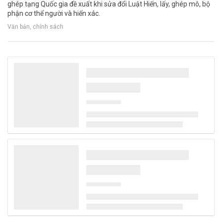
ghép tạng Quốc gia đề xuất khi sửa đổi Luật Hiến, lấy, ghép mô, bộ
phận cơ thể người và hiến xác.
Văn bản, chính sách
Thủ tướng Lê Minh Hưng làm Trưởng Ban
Chỉ đạo TW về phát triển khoa học, công
nghệ, đổi mới sáng tạo và chuyển đổi số