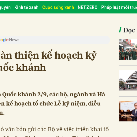
nguyên
Kinh tế xanh
Cuộc sống xanh
NETZERO
Pháp luật môi tr
Đọc 
àn thiện kế hoạch kỷ
uốc khánh
 Quốc khánh 2/9, các bộ, ngành và Hà
ện kế hoạch tổ chức Lễ kỷ niệm, diễu
n.
văn bản gửi các Bộ về việc triển khai tổ