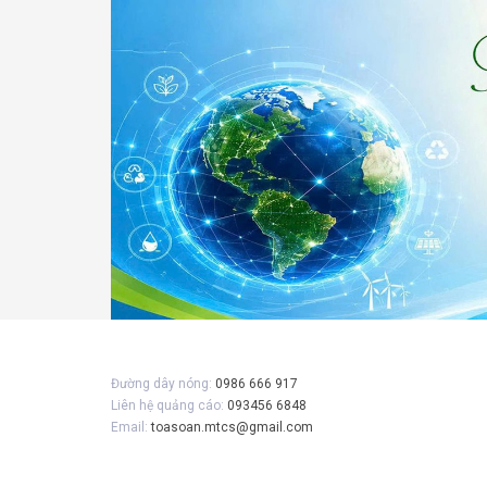
Gửi 
Đường dây nóng:
0986 666 917
Liên hệ quảng cáo:
093456 6848
Email:
toasoan.mtcs@gmail.com