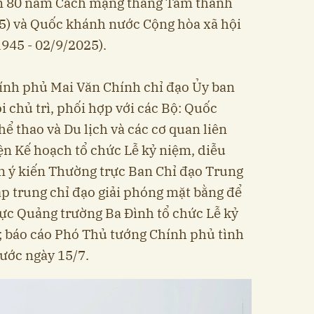
ệm 80 năm Cách mạng tháng Tám thành
25) và Quốc khánh nước Cộng hòa xã hội
945 - 02/9/2025).
ính phủ Mai Văn Chính chỉ đạo Ủy ban
chủ trì, phối hợp với các Bộ: Quốc
ể thao và Du lịch và các cơ quan liên
n Kế hoạch tổ chức Lễ kỷ niệm, diễu
in ý kiến Thường trực Ban Chỉ đạo Trung
ập trung chỉ đạo giải phóng mặt bằng để
ực Quảng trường Ba Đình tổ chức Lễ kỷ
; báo cáo Phó Thủ tướng Chính phủ tình
rước ngày 15/7.