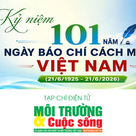
bình luận
Hủy
G