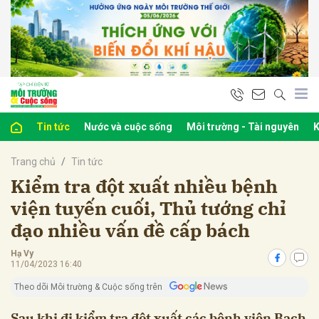
bình luận
Tin tức
Nước và cuộc sống
Môi trường - Tài nguyên
K
Trang chủ
Tin tức
Kiểm tra đột xuất nhiều bệnh
viện tuyến cuối, Thủ tướng chỉ
đạo nhiều vấn đề cấp bách
Hủy
G
Hạ Vy
11/04/2023 16:40
Theo dõi Môi trường & Cuộc sống trên
Sau khi đi kiểm tra đột xuất các bệnh viện Bạch