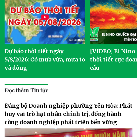
Dự báo thời tiết ngày
[VIDEO] El Nino
5/8/2026: Có mưa vừa, mưa to
thời tiết cực đoa
và dông
cầu
Đọc thêm Tin tức
Đảng bộ Doanh nghiệp phường Yên Hòa: Phát
huy vai trò hạt nhân chính trị, đồng hành
cùng doanh nghiệp phát triển bền vững