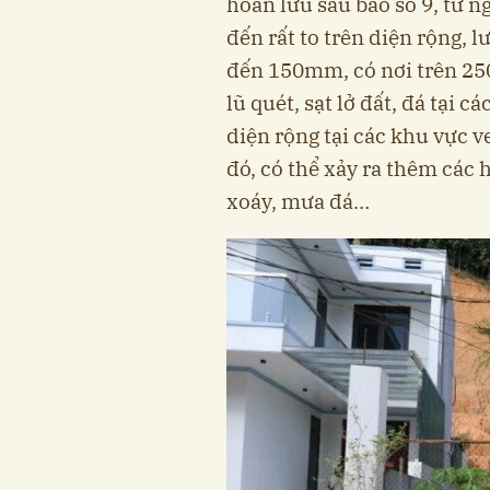
hoàn lưu sau bão số 9, từ 
đến rất to trên diện rộng,
đến 150mm, có nơi trên 250
lũ quét, sạt lở đất, đá tại 
diện rộng tại các khu vực v
đó, có thể xảy ra thêm các 
xoáy, mưa đá…