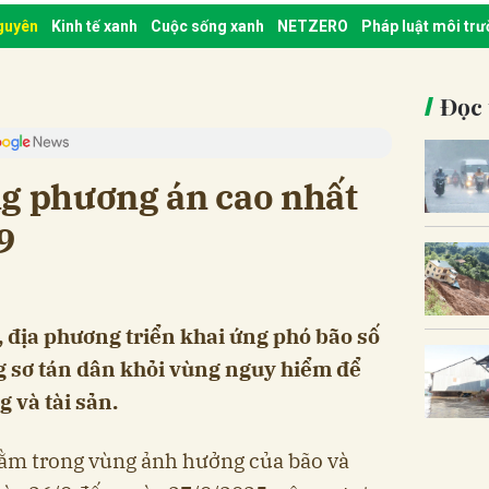
nguyên
Kinh tế xanh
Cuộc sống xanh
NETZERO
Pháp luật môi tr
Đọc 
ng phương án cao nhất
9
, địa phương triển khai ứng phó bão số
g sơ tán dân khỏi vùng nguy hiểm để
 và tài sản.
nằm trong vùng ảnh hưởng của bão và