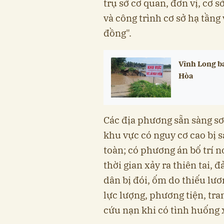
trụ sở cơ quan, đơn vị, cơ s
và công trình cơ sở hạ tần
đồng".
Vĩnh Long ba
Hòa
Các địa phương sẵn sàng sơ 
khu vực có nguy cơ cao bị s
toàn; có phương án bố trí n
thời gian xảy ra thiên tai,
dân bị đói, ốm do thiếu lư
lực lượng, phương tiện, tran
cứu nạn khi có tình huống 