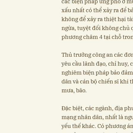
các biện pháp ứng phó ở mứ
xấu nhất có thể xảy ra để b
không để xảy ra thiệt hại tà
ngừa, tuyệt đối không chủ q
phương châm 4 tại chỗ tron
Thủ trưởng công an các đơn
yêu cầu lãnh đạo, chỉ huy, 
nghiêm biện pháp bảo đảm 
dân và cán bộ chiến sĩ khi
mưa, bão.
Đặc biệt, các ngành, địa p
mạng nhân dân, nhất là ngườ
yếu thế khác. Có phương án