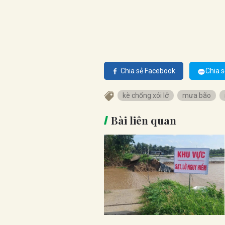
Chia sẻ Facebook
Chia s
kè chống xói lở
mưa bão
Bài liên quan