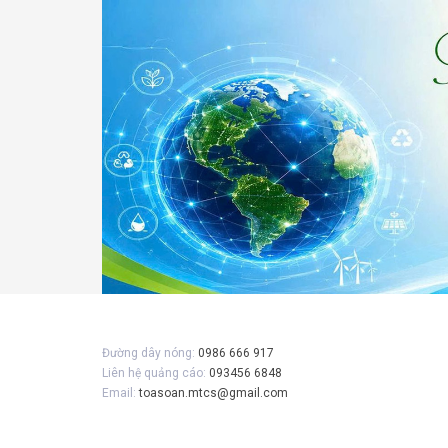
Gửi 
Đường dây nóng:
0986 666 917
Liên hệ quảng cáo:
093456 6848
Email:
toasoan.mtcs@gmail.com