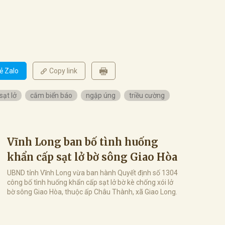
ẻ Zalo
Copy link
sạt lở
cắm biển báo
ngập úng
triều cường
Vĩnh Long ban bố tình huống
khẩn cấp sạt lở bờ sông Giao Hòa
UBND tỉnh Vĩnh Long vừa ban hành Quyết định số 1304
công bố tình huống khẩn cấp sạt lở bờ kè chống xói lở
bờ sông Giao Hòa, thuộc ấp Châu Thành, xã Giao Long.