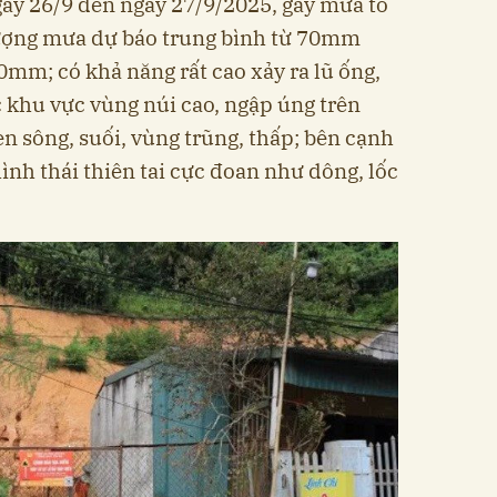
ngày 26/9 đến ngày 27/9/2025, gây mưa to
 lượng mưa dự báo trung bình từ 70mm
mm; có khả năng rất cao xảy ra lũ ống,
các khu vực vùng núi cao, ngập úng trên
en sông, suối, vùng trũng, thấp; bên cạnh
hình thái thiên tai cực đoan như dông, lốc