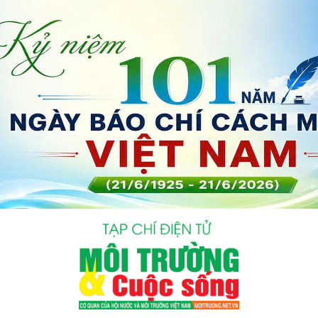
bình luận
Hủy
G