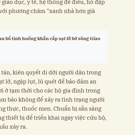
ở giáo dục, y tế, hệ thống đê điều, hồ đập
g với phương châm "xanh nhà hơn già
n bố tình huống khẩn cấp sạt lở bờ sông Giao
tán, kiên quyết di dời người dân trong
ạt lở, ngập lụt, lũ quét để bảo đảm an
ơi ở tạm thời cho các hộ gia đình trong
 đảm bảo không để xảy ra tình trạng người
ơng thực, thuốc men. Chuẩn bị sẵn sàng
g thiết bị để triển khai ngay việc cứu hộ,
xấu xảy ra.