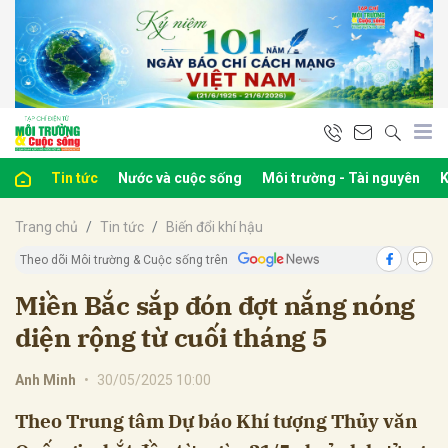
bình luận
Tin tức
Nước và cuộc sống
Môi trường - Tài nguyên
K
Trang chủ
Tin tức
Biến đổi khí hậu
Theo dõi Môi trường & Cuộc sống trên
Miền Bắc sắp đón đợt nắng nóng
diện rộng từ cuối tháng 5
Hủy
G
Anh Minh
•
30/05/2025 10:00
Theo Trung tâm Dự báo Khí tượng Thủy văn