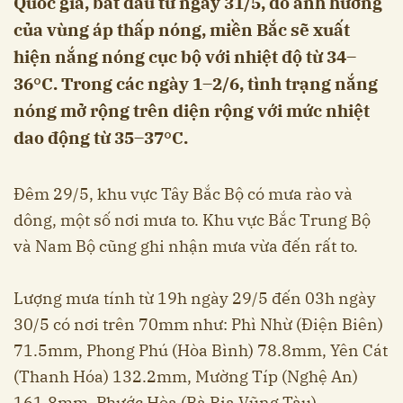
Quốc gia, bắt đầu từ ngày 31/5, do ảnh hưởng
của vùng áp thấp nóng, miền Bắc sẽ xuất
hiện nắng nóng cục bộ với nhiệt độ từ 34–
36°C. Trong các ngày 1–2/6, tình trạng nắng
nóng mở rộng trên diện rộng với mức nhiệt
dao động từ 35–37°C.
Đêm 29/5, khu vực Tây Bắc Bộ có mưa rào và
dông, một số nơi mưa to. Khu vực Bắc Trung Bộ
và Nam Bộ cũng ghi nhận mưa vừa đến rất to.
Lượng mưa tính từ 19h ngày 29/5 đến 03h ngày
30/5 có nơi trên 70mm như: Phì Nhừ (Điện Biên)
71.5mm, Phong Phú (Hòa Bình) 78.8mm, Yên Cát
(Thanh Hóa) 132.2mm, Mường Típ (Nghệ An)
161.8mm, Phước Hòa (Bà Rịa Vũng Tàu)