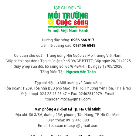
Đường dây nóng:
0986 666 917
Liên hệ quảng cáo:
093456 6848
Cơ quan chủ quản: Trung ương Hội Nước và Môi trường Việt Nam.
Giấy phép hoạt động Tạp chí điện tử số 39/GP-BTTTT; Cấp ngày 20/01/2025
Giấy phép sửa đổi, bổ sung số: 66/GP-BVHTTDL ngày 19/05/2026
Tổng Biên Tập:
Nguyễn Văn Toàn
Tạp chí điện tử Môi trường và Cuộc sống
Tòa soạn : P.209, Tòa nhà B3D phố Mạc Thái Tổ, Phường Yên Hòa, TP. Hà Nội
Điện thoại: 024 22 43 28 47 – Fax: 02462810979 - Email:
toasoan.mtcs@gmail.com
Văn phòng đại diện tại Tp. Hồ Chí Minh:
Địa chỉ: Số 3/8A, đường 25A, phường Tân Hưng, TP. Hồ Chí Minh
Điện thoại: 0912.445.383
Email: toasoan.mtcspn@gmail.com