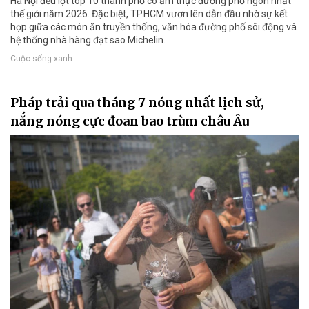
Hà Nội đều lọt top 10 thành phố có ẩm thực đường phố ngon nhất
thế giới năm 2026. Đặc biệt, TP.HCM vươn lên dẫn đầu nhờ sự kết
hợp giữa các món ăn truyền thống, văn hóa đường phố sôi động và
hệ thống nhà hàng đạt sao Michelin.
Cuộc sống xanh
Pháp trải qua tháng 7 nóng nhất lịch sử,
nắng nóng cực đoan bao trùm châu Âu