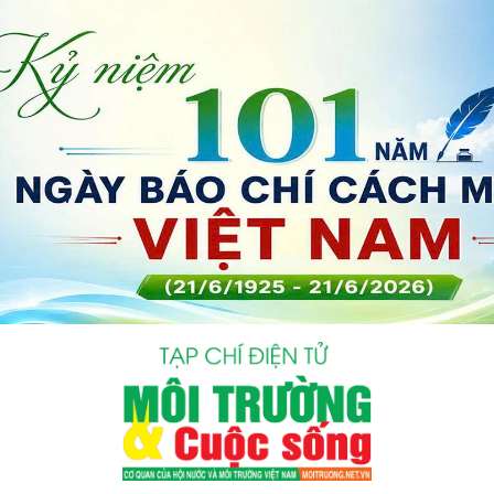
bình luận
Hủy
G