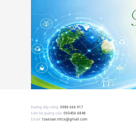
Gửi 
Đường dây nóng:
0986 666 917
Liên hệ quảng cáo:
093456 6848
Email:
toasoan.mtcs@gmail.com