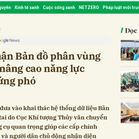
nguyên
Kinh tế xanh
Cuộc sống xanh
NETZERO
Pháp luật môi tr
Đọc 
c
hận Bản đồ phân vùng
, nâng cao năng lực
ứng phó
đưa vào khai thác hệ thống dữ liệu Bản
 tai do Cục Khí tượng Thủy văn chuyển
g cụ quan trọng giúp các cấp chính
 và người dân chủ động nhận diện