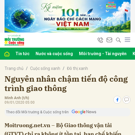
bình luận
Tin tức
Nước và cuộc sống
Môi trường - Tài nguyên
K
Trang chủ
Cuộc sống xanh
Đô thị xanh
Nguyên nhân chậm tiến độ công
trình giao thông
Minh Anh (t/h)
Hủy
G
09/01/2020 05:00
Theo dõi Môi trường & Cuộc sống trên
Moitruong.net.vn – Bộ Giao thông vận tải
(GTVT) chỉ ra không ít tồn tại, hạn chế khiến