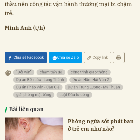
thầu nên công tác vận hành thương mại bị chậm
trễ.
Minh Anh (t/h)
Chia sẻ Facebook
Chia sẻ Zalo
Copy link
"Đói vốn"
chậm tiến độ
công trình giao thông
Dự án Bến Lức - Long Thành
Dự án Hầm Hải Vân 2
Dự án Pháp Vân - Cầu Giẽ
Dự án Trung Lương - Mỹ Thuận
giải phóng mặt bằng
Luật Đầu tư công
Bài liên quan
Phòng ngừa sốt phát ban
ở trẻ em như nào?