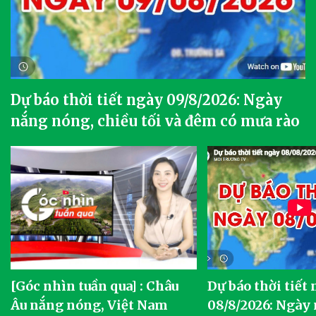
Dự báo thời tiết ngày 09/8/2026: Ngày
nắng nóng, chiều tối và đêm có mưa rào
[Góc nhìn tuần qua] : Châu
Dự báo thời tiết
o
Âu nắng nóng, Việt Nam
08/8/2026: Ngày