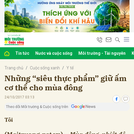
bình luận
Tin tức
Nước và cuộc sống
Môi trường - Tài nguyên
K
Trang chủ
Cuộc sống xanh
Y tế
Những “siêu thực phẩm” giữ ấm
cơ thể cho mùa đông
24/10/2017 03:13
Hủy
G
Theo dõi Môi trường & Cuộc sống trên
Tỏi