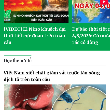
[VIDEO] El Nino khuếch đại
Dự báo thời tiết
thời tiết cực đoan trên toàn
4/8/2026: Có mưa 
cầu
rác có dông
Đọc thêm Y tế
Việt Nam siết chặt giám sát trước làn sóng
dịch tả trên toàn cầu