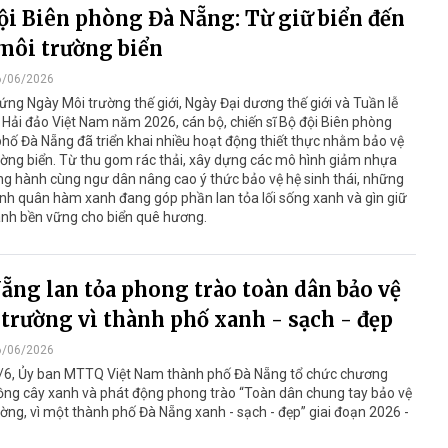
ội Biên phòng Đà Nẵng: Từ giữ biển đến
môi trường biển
6/06/2026
ng Ngày Môi trường thế giới, Ngày Đại dương thế giới và Tuần lễ
 Hải đảo Việt Nam năm 2026, cán bộ, chiến sĩ Bộ đội Biên phòng
hố Đà Nẵng đã triển khai nhiều hoạt động thiết thực nhằm bảo vệ
ờng biển. Từ thu gom rác thải, xây dựng các mô hình giảm nhựa
g hành cùng ngư dân nâng cao ý thức bảo vệ hệ sinh thái, những
ính quân hàm xanh đang góp phần lan tỏa lối sống xanh và gìn giữ
nh bền vững cho biển quê hương.
ẵng lan tỏa phong trào toàn dân bảo vệ
trường vì thành phố xanh - sạch - đẹp
6/06/2026
/6, Ủy ban MTTQ Việt Nam thành phố Đà Nẵng tổ chức chương
rồng cây xanh và phát động phong trào “Toàn dân chung tay bảo vệ
ờng, vì một thành phố Đà Nẵng xanh - sạch - đẹp” giai đoạn 2026 -