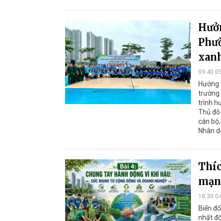
Hưởn
Phườ
xanh
09:40 0
Hưởng 
trường
trình h
Thủ đô 
cán bộ,
Nhân dâ
Thíc
mạnh
18:30 0
Biến đổ
nhất đố