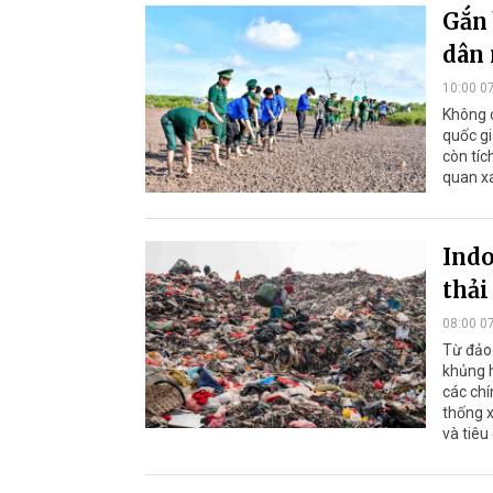
Gắn 
dân 
10:00 0
Không c
quốc gi
còn tíc
quan xa
Indo
thải
08:00 0
Từ đảo 
khủng 
các chí
thống x
và tiêu