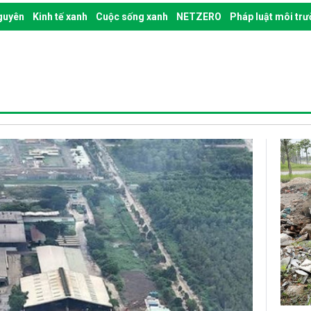
nguyên
Kinh tế xanh
Cuộc sống xanh
NETZERO
Pháp luật môi tr