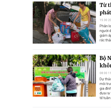
Từ t
phát
15:30 2
Phân lo
người d
giảm áp
rác thả
Bộ N
khôn
08:00 1
Dự thảo
môi trư
gia đìn
đưa ra 
tế tuần