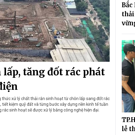
Bắc
thải
vữn
ấp, tăng đốt rác phát
điện
hức xử lý chất thải rắn sinh hoạt từ chôn lấp sang đốt rác
, tiết kiệm quỹ đất và từng bước xây dựng nền kinh tế tuần
rác sinh hoạt sẽ được xử lý bằng công nghệ hiện đại.
TP.
lễ t