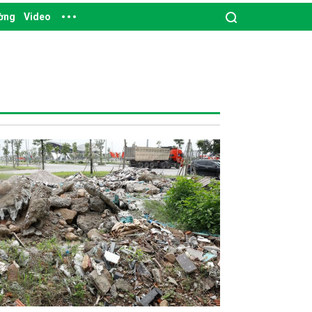
ường
Video