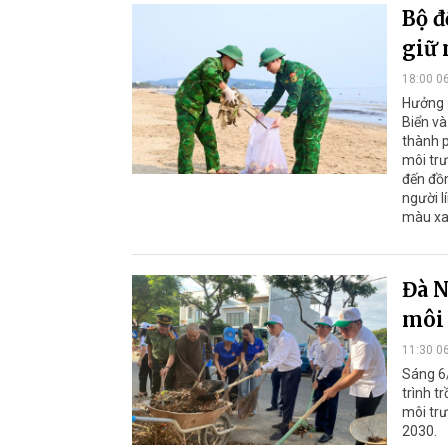
Bộ đ
giữ 
18:00 0
Hưởng ứ
Biển và
thành p
môi trư
đến đồn
người l
màu xa
Đà N
môi 
11:30 0
Sáng 6
trình t
môi trư
2030.