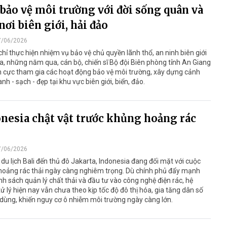
bảo vệ môi trường với đời sống quân và
nơi biên giới, hải đảo
7/06/2026
hỉ thực hiện nhiệm vụ bảo vệ chủ quyền lãnh thổ, an ninh biên giới
a, những năm qua, cán bộ, chiến sĩ Bộ đội Biên phòng tỉnh An Giang
h cực tham gia các hoạt động bảo vệ môi trường, xây dựng cảnh
nh - sạch - đẹp tại khu vực biên giới, biển, đảo.
nesia chật vật trước khủng hoảng rác
7/06/2026
du lịch Bali đến thủ đô Jakarta, Indonesia đang đối mặt với cuộc
hoảng rác thải ngày càng nghiêm trọng. Dù chính phủ đẩy mạnh
nh sách quản lý chất thải và đầu tư vào công nghệ điện rác, hệ
ử lý hiện nay vẫn chưa theo kịp tốc độ đô thị hóa, gia tăng dân số
 dùng, khiến nguy cơ ô nhiễm môi trường ngày càng lớn.