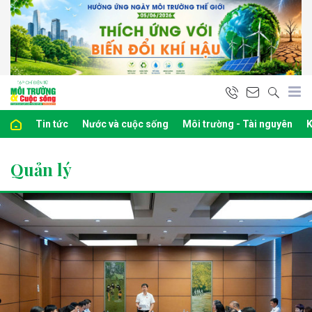
Tin tức
Nước và cuộc sống
Môi trường - Tài nguyên
K
Quản lý