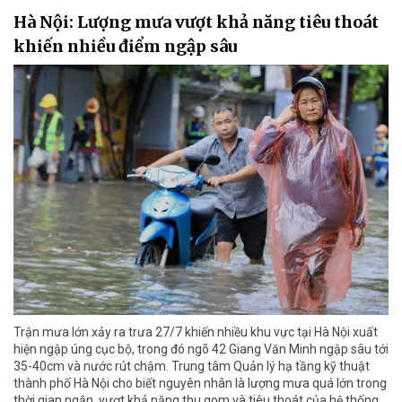
Hà Nội: Lượng mưa vượt khả năng tiêu thoát
khiến nhiều điểm ngập sâu
Trận mưa lớn xảy ra trưa 27/7 khiến nhiều khu vực tại Hà Nội xuất
hiện ngập úng cục bộ, trong đó ngõ 42 Giang Văn Minh ngập sâu tới
35-40cm và nước rút chậm. Trung tâm Quản lý hạ tầng kỹ thuật
thành phố Hà Nội cho biết nguyên nhân là lượng mưa quá lớn trong
thời gian ngắn, vượt khả năng thu gom và tiêu thoát của hệ thống.