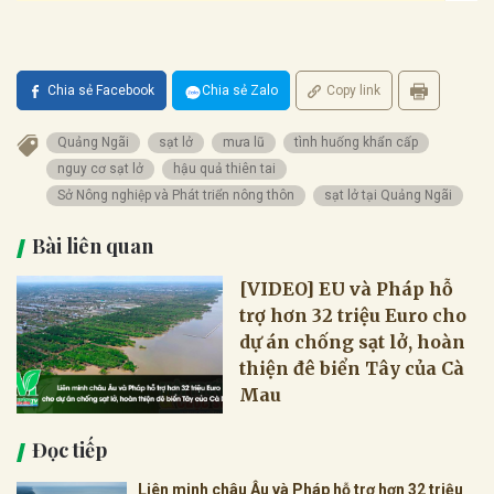
Chia sẻ Facebook
Chia sẻ Zalo
Copy link
Quảng Ngãi
sạt lở
mưa lũ
tình huống khẩn cấp
nguy cơ sạt lở
hậu quả thiên tai
Sở Nông nghiệp và Phát triển nông thôn
sạt lở tại Quảng Ngãi
Bài liên quan
[VIDEO] EU và Pháp hỗ
trợ hơn 32 triệu Euro cho
dự án chống sạt lở, hoàn
thiện đê biển Tây của Cà
Mau
Đọc tiếp
Liên minh châu Âu và Pháp hỗ trợ hơn 32 triệu