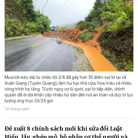
Mưa lớn kéo dài từ chiều tối 2/8 đã gây hơn 30 điểm sạt lở tại xã
Xuân Giang (Tuyên Quang), làm hư hại nhà cửa, hoa màu và nhiều
công trình hạ tầng. Trước nguy cơ lũ quét, sạt lở tiếp diễn, chính
quyền đã di dời khẩn cấp nhiều hộ dân đến nơi an toàn và duy trì lực
lượng ứng trực 24/24 giờ.
Tin trong nước
Đề xuất 8 chính sách mới khi sửa đổi Luật
Hiến, lấy, ghép mô, bộ phận cơ thể người và