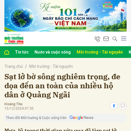
bình luận
Tin tức
Nước và cuộc sống
Môi trường - Tài nguyên
K
Trang chủ
Môi trường - Tài nguyên
Sạt lở bờ sông nghiêm trọng, đe
dọa đến an toàn của nhiều hộ
dân ở Quảng Ngãi
Hủy
G
Hoàng Thơ
15/12/2024 07:30
Theo dõi Môi trường & Cuộc sống trên
Mưa, lũ trong thời gian vừa qua đã làm sạt lở