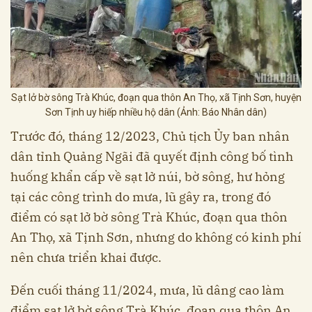
Sạt lở bờ sông Trà Khúc, đoạn qua thôn An Thọ, xã Tịnh Sơn, huyện
Sơn Tịnh uy hiếp nhiều hộ dân (Ảnh: Báo Nhân dân)
Trước đó, tháng 12/2023, Chủ tịch Ủy ban nhân
dân tỉnh Quảng Ngãi đã quyết định công bố tình
huống khẩn cấp về sạt lở núi, bờ sông, hư hỏng
tại các công trình do mưa, lũ gây ra, trong đó
điểm có sạt lở bờ sông Trà Khúc, đoạn qua thôn
An Thọ, xã Tịnh Sơn, nhưng do không có kinh phí
nên chưa triển khai được.
Đến cuối tháng 11/2024, mưa, lũ dâng cao làm
điểm sạt lở bờ sông Trà Khúc, đoạn qua thôn An