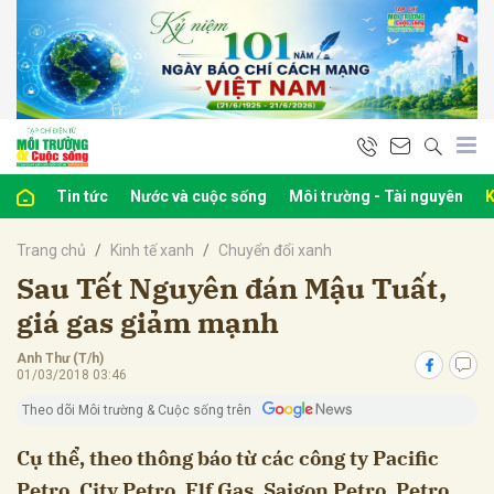
bình luận
Tin tức
Nước và cuộc sống
Môi trường - Tài nguyên
K
Trang chủ
Kinh tế xanh
Chuyển đổi xanh
Sau Tết Nguyên đán Mậu Tuất,
giá gas giảm mạnh
Anh Thư (T/h)
Hủy
G
01/03/2018 03:46
Theo dõi Môi trường & Cuộc sống trên
Cụ thể, theo thông báo từ các công ty Pacific
Petro, City Petro, Elf Gas, Saigon Petro, Petro