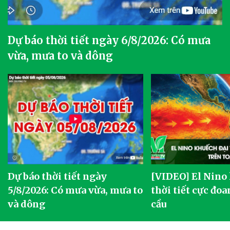
Dự báo thời tiết ngày 6/8/2026: Có mưa
vừa, mưa to và dông
Dự báo thời tiết ngày
[VIDEO] El Nino
5/8/2026: Có mưa vừa, mưa to
thời tiết cực đoa
và dông
cầu