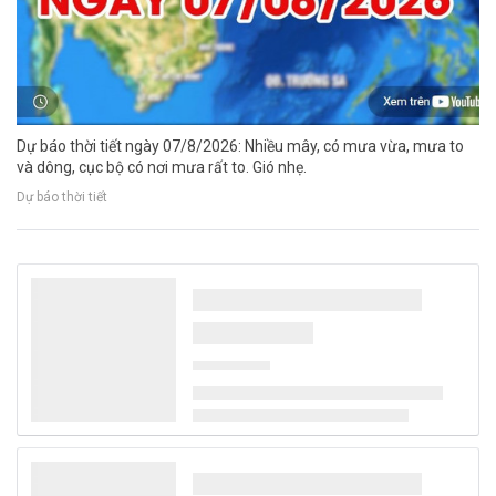
Dự báo thời tiết ngày 07/8/2026: Nhiều mây, có mưa vừa, mưa to
và dông, cục bộ có nơi mưa rất to. Gió nhẹ.
Dự báo thời tiết
Nghệ An thống nhất lựa chọn phương án
điều chuyển nước thải sau xử lý từ kênh Kẻ
Gai sang sông Cấm