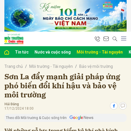
bình luận
Tin tức
Nước và cuộc sống
Môi trường - Tài nguyên
K
Trang chủ
Môi trường - Tài nguyên
Bảo vệ môi trường
Sơn La đẩy mạnh giải pháp ứng
phó biến đổi khí hậu và bảo vệ
môi trường
Hủy
G
Hải Đăng
17/12/2024 18:00
Theo dõi Môi trường & Cuộc sống trên
Với những nỗ lực trong kiểm kê khí nhà kính,