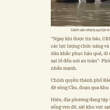
Cảnh căn nhà bị sụt lún 
“Ngay khi được tin báo, U
các lực lượng chức năng và
dân khắc phục hậu quả, di 
sạt lở đến nơi an toàn”- P
nhấn mạnh.
Chính quyền thành phố Bắc
đê sông Cầu, đoạn qua khu
Hiện, địa phương đang tập t
sống ven đê, sát khu vực sạt