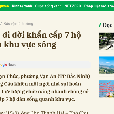
nguyên
Kinh tế xanh
Cuộc sống xanh
NETZERO
Pháp luật môi tr
Đọc 
Bảo vệ môi trường
, di dời khẩn cấp 7 hộ
 khu vực sông
Vạn Phúc, phường Vạn An (TP Bắc Ninh)
ông Cầu khiến một ngôi nhà sụt hoàn
. Lực lượng chức năng nhanh chóng có
cấp 7 hộ dân sống quanh khu vực.
nay (15/3), ông Chu Thanh Hải – Phó Chủ