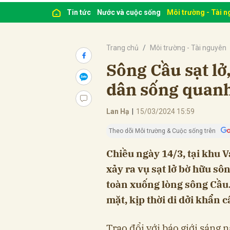
Tin tức
Nước và cuộc sống
Môi trường - Tài 
Trang chủ
Môi trường - Tài nguyên
Sông Cầu sạt lở
dân sống quanh
Lan Hạ
|
15/03/2024 15:59
Theo dõi Môi trường & Cuộc sống trên
Chiều ngày 14/3, tại khu 
xảy ra vụ sạt lở bờ hữu s
toàn xuống lòng sông Cầu
mặt, kịp thời di dởi khẩn 
Trao đổi với báo giới sáng 