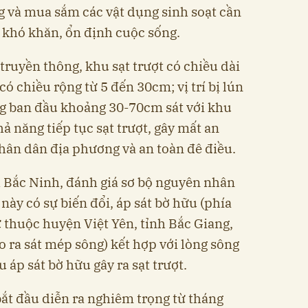
 và mua sắm các vật dụng sinh soạt cần
a khó khăn, ổn định cuộc sống.
truyền thông, khu sạt trượt có chiều dài
có chiều rộng từ 5 đến 30cm; vị trí bị lún
ạng ban đầu khoảng 30-70cm sát với khu
hả năng tiếp tục sạt trượt, gây mất an
nhân dân địa phương và an toàn đê điều.
 Bắc Ninh, đánh giá sơ bộ nguyên nhân
này có sự biến đổi, áp sát bờ hữu (phía
ư thuộc huyện Việt Yên, tỉnh Bắc Giang,
o ra sát mép sông) kết hợp với lòng sông
 áp sát bờ hữu gây ra sạt trượt.
bắt đầu diễn ra nghiêm trọng từ tháng