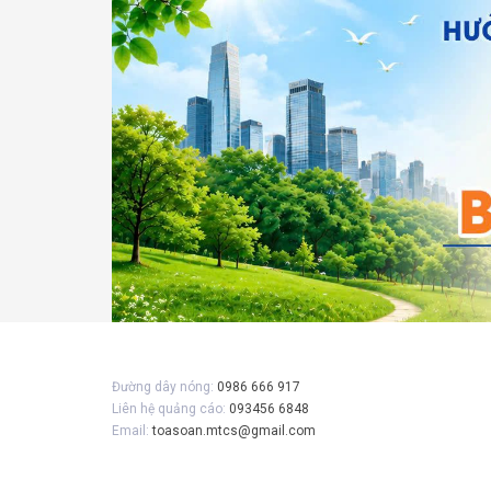
Gửi 
Đường dây nóng:
0986 666 917
Liên hệ quảng cáo:
093456 6848
Email:
toasoan.mtcs@gmail.com