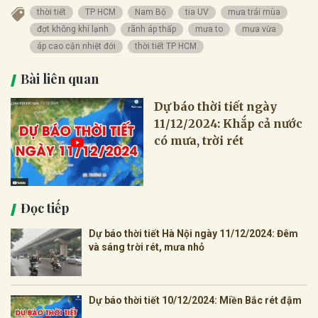
thời tiết
TP HCM
Nam Bộ
tia UV
mưa trái mùa
đợt không khí lạnh
rãnh áp thấp
mưa to
mưa vừa
áp cao cận nhiệt đới
thời tiết TP HCM
Bài liên quan
Dự báo thời tiết ngày
11/12/2024: Khắp cả nước
có mưa, trời rét
Đọc tiếp
Dự báo thời tiết Hà Nội ngày 11/12/2024: Đêm
và sáng trời rét, mưa nhỏ
Dự báo thời tiết 10/12/2024: Miền Bắc rét đậm