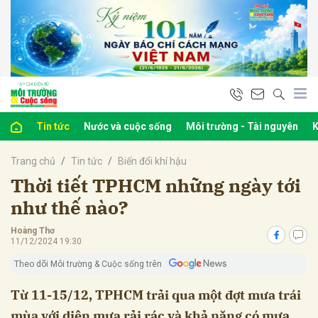
bình luận
Tin tức
Nước và cuộc sống
Môi trường - Tài nguyên
K
Trang chủ
Tin tức
Biến đổi khí hậu
Thời tiết TPHCM những ngày tới
như thế nào?
Hoàng Thơ
Hủy
G
11/12/2024 19:30
Theo dõi Môi trường & Cuộc sống trên
Từ 11-15/12, TPHCM trải qua một đợt mưa trái
mùa với diện mưa rải rác và khả năng có mưa