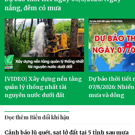
nắng, đêm có mưa
[VIDEO] Xây dựng nền tảng
Dự báo thời tiết
quản lý thống nhất tài
07/8/2026: Nhiều
nguyên nước dưới đất
mưa và dông
Đọc thêm Biến đổi khí hậu
Cảnh báo lũ quét, sạt lở đất tại 5 tỉnh sau mưa