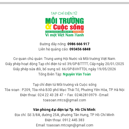
Đường dây nóng:
0986 666 917
Liên hệ quảng cáo:
093456 6848
Cơ quan chủ quản: Trung ương Hội Nước và Môi trường Việt Nam.
Giấy phép hoạt động Tạp chí điện tử số 39/GP-BTTTT; Cấp ngày 20/01/2025
Giấy phép sửa đổi, bổ sung số: 66/GP-BVHTTDL ngày 19/05/2026
Tổng Biên Tập:
Nguyễn Văn Toàn
Tạp chí điện tử Môi trường và Cuộc sống
Tòa soạn : P.209, Tòa nhà B3D phố Mạc Thái Tổ, Phường Yên Hòa, TP. Hà Nội
Điện thoại: 024 22 43 28 47 – Fax: 02462810979 - Email:
toasoan.mtcs@gmail.com
Văn phòng đại diện tại Tp. Hồ Chí Minh:
Địa chỉ: Số 3/8A, đường 25A, phường Tân Hưng, TP. Hồ Chí Minh
Điện thoại: 0912.445.383
Email: toasoan.mtcspn@gmail.com