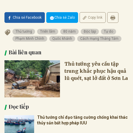
Chia sẻ Facebook
Chia sẻ Zalo
Copy link
Thủ tướng
Triển lãm
80 năm
Độc lập
Tự do
Phạm Minh Chính
Quốc khánh
Cách mạng Tháng Tám
Bài liên quan
Thủ tướng yêu cầu tập
trung khắc phục hậu quả
lũ quét, sạt lở đất ở Sơn La
Đọc tiếp
Thủ tướng chỉ đạo tăng cường chống khai thác
thủy sản bất hợp pháp IUU