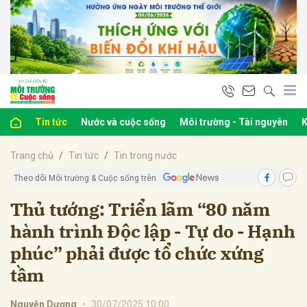
bình luận
Tin tức
Nước và cuộc sống
Môi trường - Tài nguyên
K
Trang chủ
Tin tức
Tin trong nước
Theo dõi Môi trường & Cuộc sống trên
Thủ tướng: Triển lãm “80 năm
hành trình Độc lập - Tự do - Hạnh
Hủy
G
phúc” phải được tổ chức xứng
tầm
Nguyễn Dương
•
30/07/2025 10:00