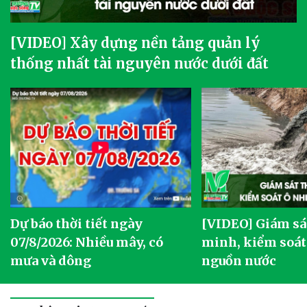
[VIDEO] Xây dựng nền tảng quản lý
thống nhất tài nguyên nước dưới đất
Dự báo thời tiết ngày
[VIDEO] Giám sá
07/8/2026: Nhiều mây, có
minh, kiểm soát
mưa và dông
nguồn nước