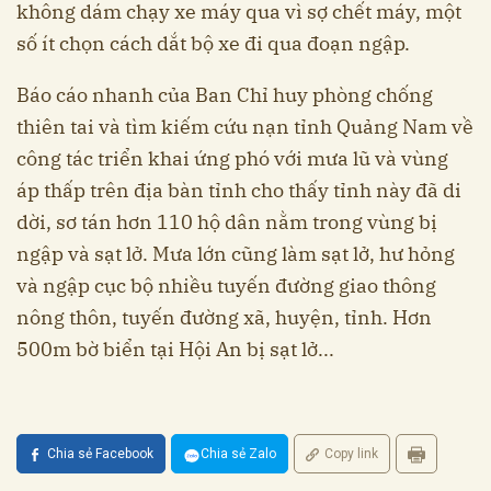
không dám chạy xe máy qua vì sợ chết máy, một
số ít chọn cách dắt bộ xe đi qua đoạn ngập.
Báo cáo nhanh của Ban Chỉ huy phòng chống
thiên tai và tìm kiếm cứu nạn tỉnh Quảng Nam về
công tác triển khai ứng phó với mưa lũ và vùng
áp thấp trên địa bàn tỉnh cho thấy tỉnh này đã di
dời, sơ tán hơn 110 hộ dân nằm trong vùng bị
ngập và sạt lở. Mưa lớn cũng làm sạt lở, hư hỏng
và ngập cục bộ nhiều tuyến đường giao thông
nông thôn, tuyến đường xã, huyện, tỉnh. Hơn
500m bờ biển tại Hội An bị sạt lở...
Chia sẻ Facebook
Chia sẻ Zalo
Copy link