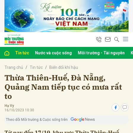
bình luận
Tin tức
Nước và cuộc sống
Môi trường - Tài nguyên
K
Trang chủ
Tin tức
Biến đổi khí hậu
Thừa Thiên-Huế, Đà Nẵng,
Quảng Nam tiếp tục có mưa rất
to
Hủy
G
Hạ Vy
16/10/2023 10:30
Theo dõi Môi trường & Cuộc sống trên
Từ nay đến 17/10, khu vực Thừa Thiên-Huế,