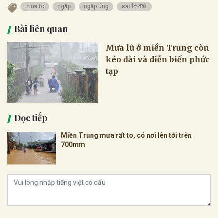
mưa to
ngập
ngập úng
sạt lở đất
Bài liên quan
Mưa lũ ở miền Trung còn
kéo dài và diễn biến phức
tạp
Đọc tiếp
Miền Trung mưa rất to, có nơi lên tới trên
700mm