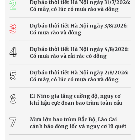
Nhiều tuyến sông huyết mạch ở châu Âu cạn
nước vì nắng nóng cực đoan
Các đợt nắng nóng kéo dài tại châu Âu đang khiến mực nước trên
nhiều con sông lớn giảm xuống mức rất thấp, gây ảnh hưởng
nghiêm trọng đến hoạt động vận tải, sản xuất năng lượng và chuỗi