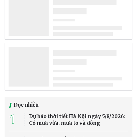
Chỉ đạo TW về phát triển khoa học, công
nghệ, đổi mới sáng tạo và chuyển đổi số
Bộ Chính trị quyết định phân công, kiện toàn Ban Chỉ đạo Trung
ương về phát triển khoa học, công nghệ, đổi mới sáng tạo và
chuyển đổi số gồm 31 đồng chí, trong đó Thủ tướng Lê Minh Hưng
làm Trưởng Ban.
Tin trong nước