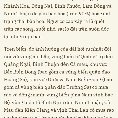
Khánh Hòa, Đồng Nai, Bình Phước, Lâm Đồng và
Ninh Thuận đã gần bão hòa (trên 90%) hoặc đạt
trạng thái bão hòa. Nguy cơ cao xảy ra lũ quét
trên các sông, suối nhỏ, sạt lở đất trên sườn dốc
tại nhiều địa bàn.
Trên biển, do ảnh hưởng của dải hội tụ nhiệt đới
nối với vùng áp thấp, vùng biển từ Quảng Trị đến
Quảng Ngãi, Bình Thuận đến Cà mau, khu vực
Bắc Biển Đông (bao gồm cả vùng biển quần đảo
Hoàng Sa), khu vực Giữa và Nam Biển Đông (bao
gồm cả vùng biển quần đảo Trường Sa) có mưa
rào và dông mạnh; vùng biển phía Nam vịnh Bắc
Bộ, vùng biển từ Bình Định đến Ninh Thuận, Cà
Mau đến Kiên Giang và vịnh Thái Lan có mưa rào
và dông rải rác. Trong mưa dông có khả năng xảy