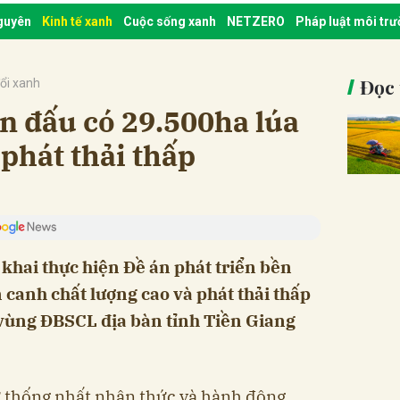
nguyên
Kinh tế xanh
Cuộc sống xanh
NETZERO
Pháp luật môi tr
Đọc 
ổi xanh
n đấu có 29.500ha lúa
 phát thải thấp
 khai thực hiện Đề án phát triển bền
 canh chất lượng cao và phát thải thấp
 vùng ĐBSCL địa bàn tỉnh Tiền Giang
ự thống nhất nhận thức và hành động