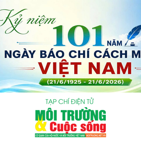
bình luận
Hủy
G