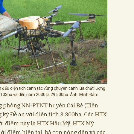
 đấu diện tích canh tác vùng chuyên canh lúa chất lượng
2.103ha và đến năm 2030 là 29.500ha. Ảnh: Minh Đảm
g phòng NN-PTNT huyện Cái Bè (Tiền
 ký Đề án với diện tích 3.300ha. Các HTX
hời điểm này là HTX Hậu Mỹ, HTX Mỹ
ời điểm hiện tại, bà con nông dân và các