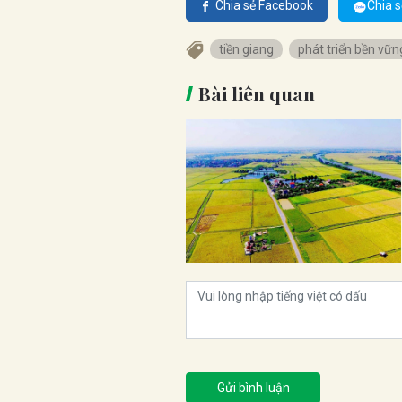
Chia sẻ Facebook
Chia s
tiền giang
phát triển bền vữn
Bài liên quan
Gửi bình luận