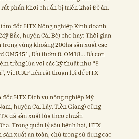
rất phấn khởi chuẩn bị triển khai Đề án.
Giám đốc HTX Nông nghiệp Kinh doanh
Mỹ Bắc, huyện Cái Bè) cho hay: Thời gian
on trong vùng khoảng 200ha sản xuất các
như OM5451, Đài thơm 8, OM18… Bà con
ệm trồng lúa với các kỹ thuật như “3
m”, VietGAP nên rất thuận lợi để HTX
m đốc HTX Dịch vụ nông nghiệp Mỹ
m, huyện Cai Lậy, Tiền Giang) cũng
HTX đã sản xuất lúa theo chuẩn
0ha. Trong quản lý sâu bệnh hại, HTX
h sản xuất an toàn, chú trọng sử dụng các