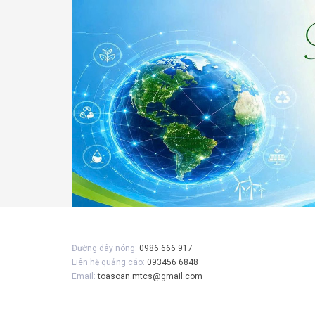
Gửi 
Đường dây nóng:
0986 666 917
Liên hệ quảng cáo:
093456 6848
Email:
toasoan.mtcs@gmail.com