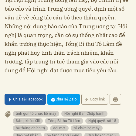
báo cáo và trình Trung ương quyết định một số
vấn đề về công tác cán bộ theo thẩm quyền.
Những nội dung báo cáo của Trung ương tại Hội
nghị là quan trọng, cần có sự thống nhất cao để
khẩn trương thực hiện, Tổng Bí thư Tô Lâm đề
nghị phát huy tinh thần trách nhiệm, khẩn
trương, tập trung trí tuệ tham gia vào các nội
dung để Hội nghị đạt được mục tiêu yêu cầu.
Chia sẻ Facebook
Chia sẻ Zalo
Copy link
tinh gọn tổ chức bộ máy
Hội nghị Ban Chấp hành
Đảng khóa XIII
Tổng Bí thư Tô Lâm
Nghị quyết số 18
hệ thống chính trị
đổi mới
tổ chức bộ máy
điện hạt nhân
hạ tầng năng lượng
Quy hoạch điện 8