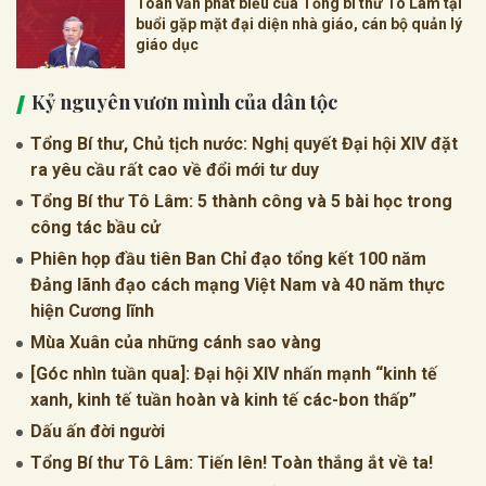
Toàn văn phát biểu của Tổng bí thư Tô Lâm tại
buổi gặp mặt đại diện nhà giáo, cán bộ quản lý
giáo dục
Kỷ nguyên vươn mình của dân tộc
Tổng Bí thư, Chủ tịch nước: Nghị quyết Đại hội XIV đặt
ra yêu cầu rất cao về đổi mới tư duy
Tổng Bí thư Tô Lâm: 5 thành công và 5 bài học trong
công tác bầu cử
Phiên họp đầu tiên Ban Chỉ đạo tổng kết 100 năm
Đảng lãnh đạo cách mạng Việt Nam và 40 năm thực
hiện Cương lĩnh
Mùa Xuân của những cánh sao vàng
[Góc nhìn tuần qua]: Đại hội XIV nhấn mạnh “kinh tế
xanh, kinh tế tuần hoàn và kinh tế các-bon thấp”
Dấu ấn đời người
Tổng Bí thư Tô Lâm: Tiến lên! Toàn thắng ắt về ta!