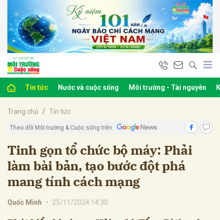
bình luận
Tin tức
Nước và cuộc sống
Môi trường - Tài nguyên
K
Trang chủ
Tin tức
Theo dõi Môi trường & Cuộc sống trên
Tinh gọn tổ chức bộ máy: Phải
làm bài bản, tạo bước đột phá
Hủy
G
mang tính cách mạng
Quốc Minh
•
25/11/2024 14:30