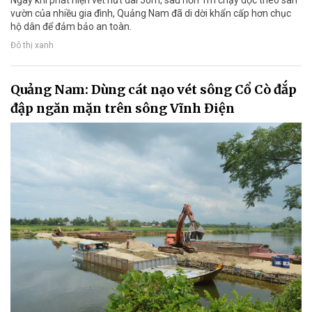
Ngay khi phát hiện vết nứt dài 50m, sâu hơn 1m chạy dọc theo sân
vườn của nhiều gia đình, Quảng Nam đã di dời khẩn cấp hơn chục
hộ dân để đảm bảo an toàn.
Đô thị xanh
Quảng Nam: Dùng cát nạo vét sông Cổ Cò đắp
đập ngăn mặn trên sông Vĩnh Điện