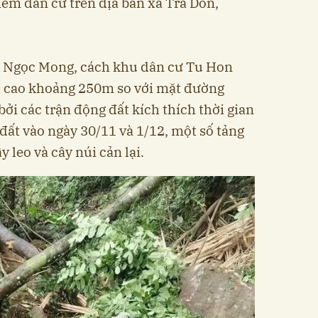
điểm dân cư trên địa bàn xã Trà Don,
úi Ngọc Mong, cách khu dân cư Tu Hon
ộ cao khoảng 250m so với mặt đường
ởi các trận động đất kích thích thời gian
 đất vào ngày 30/11 và 1/12, một số tảng
y leo và cây núi cản lại.