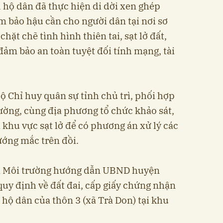
1 hộ dân đã thực hiện di dời xen ghép
ảm bảo hậu cần cho người dân tại nơi sơ
hặt chẽ tình hình thiên tai, sạt lở đất,
ảm bảo an toàn tuyệt đối tính mạng, tài
Chỉ huy quân sự tỉnh chủ trì, phối hợp
rường, cùng địa phương tổ chức khảo sát,
i khu vực sạt lở để có phương án xử lý các
vướng mắc trên đồi.
và Môi trường hướng dẫn UBND huyện
uy định về đất đai, cấp giấy chứng nhận
hộ dân của thôn 3 (xã Trà Don) tại khu