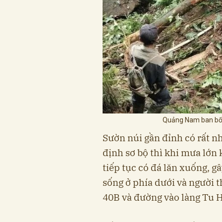
Quảng Nam ban bố t
Sườn núi gần đỉnh có rất n
định sơ bộ thì khi mưa lớn 
tiếp tục có đá lăn xuống, g
sống ở phía dưới và người t
40B và đường vào làng Tu 