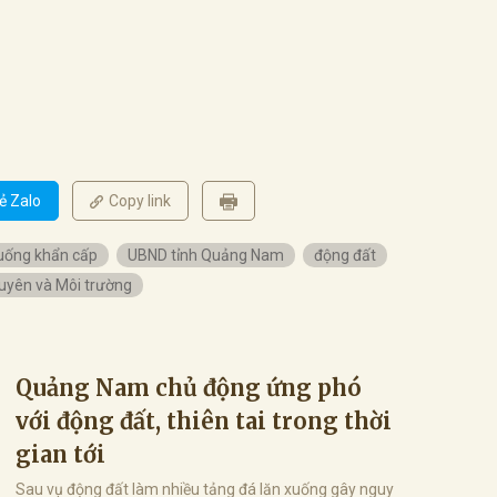
ẻ Zalo
Copy link
huống khẩn cấp
UBND tỉnh Quảng Nam
động đất
uyên và Môi trường
Quảng Nam chủ động ứng phó
với động đất, thiên tai trong thời
gian tới
Sau vụ động đất làm nhiều tảng đá lăn xuống gây nguy