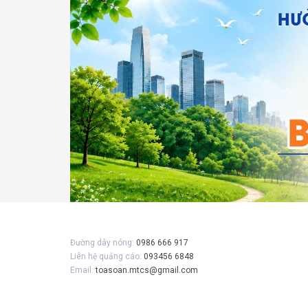
Gửi 
Đường dây nóng:
0986 666 917
Liên hệ quảng cáo:
093456 6848
Email:
toasoan.mtcs@gmail.com