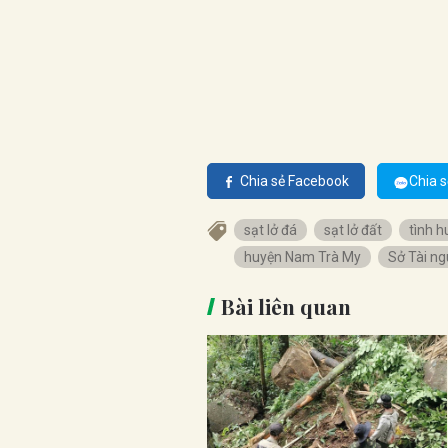
Chia sẻ Facebook
Chia s
sạt lở đá
sạt lở đất
tình 
huyện Nam Trà My
Sở Tài ng
Bài liên quan