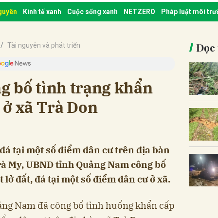
nguyên
Kinh tế xanh
Cuộc sống xanh
NETZERO
Pháp luật môi tr
Đọc 
Tài nguyên và phát triển
 bố tình trạng khẩn
á ở xã Trà Don
, đá tại một số điểm dân cư trên địa bàn
rà My, UBND tỉnh Quảng Nam công bố
 lở đất, đá tại một số điểm dân cư ở xã.
ảng Nam đã công bố tình huống khẩn cấp