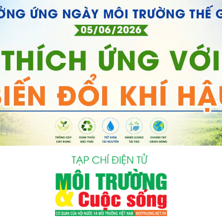
bình luận
Hủy
G