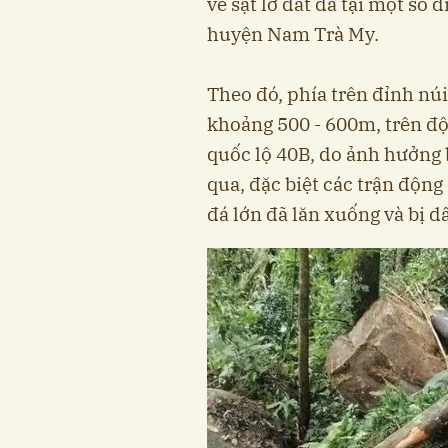
về sạt lở đất đá tại một số 
huyện Nam Trà My.
Theo đó, phía trên đỉnh n
khoảng 500 - 600m, trên đ
quốc lộ 40B, do ảnh hưởng b
qua, đặc biệt các trận động
đá lớn đã lăn xuống và bị dâ