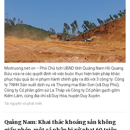
Moitruong.net.vn – Phó Chủ tịch UBND tỉnh Quảng Nam Hồ Quang
Bửu vừa ra các quyết định về việc buộc thực hiện biện pháp khắc
phục hậu quả do vi phạm hành chính gây ra đối với 3 công ty: Công
ty TNHH Sản xuất dịch vụ và Thương mại Bàn Sơn (xã Duy Phú);
Công ty Cổ phần gốm sứ La Tháp và Công ty Cổ phần gạch gốm
Kiểm Lâm, cùng địa chỉ xã Duy Hòa, huyện Duy Xuyên.
Tài nguyên và phát triển
Quảng Nam: Khai thác khoáng sản không
giấy phép, một cá nhân bị xử phạt 60 triệu