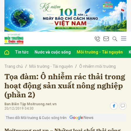
bình luận
Tin tức
Nước và cuộc sống
Môi trường - Tài nguyên
K
Trang chủ
Môi trường - Tài nguyên
Ô nhiễm môi trường
Tọa đàm: Ô nhiễm rác thải trong
hoạt động sản xuất nông nghiệp
(phần 2)
Hủy
G
Ban Biên Tập Moitruong.net.vn
20/12/2019 04:30
Theo dõi Môi trường & Cuộc sống trên
Moitruong.net.vn – Những loại chất thải nông