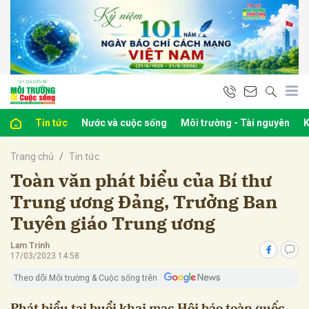
bình luận
Tin tức
Nước và cuộc sống
Môi trường - Tài nguyên
K
Trang chủ
Tin tức
Toàn văn phát biểu của Bí thư
Trung ương Đảng, Trưởng Ban
Tuyên giáo Trung ương
Hủy
G
Lam Trinh
17/03/2023 14:58
Theo dõi Môi trường & Cuộc sống trên
Phát biểu tại buổi khai mạc Hội báo toàn quốc,