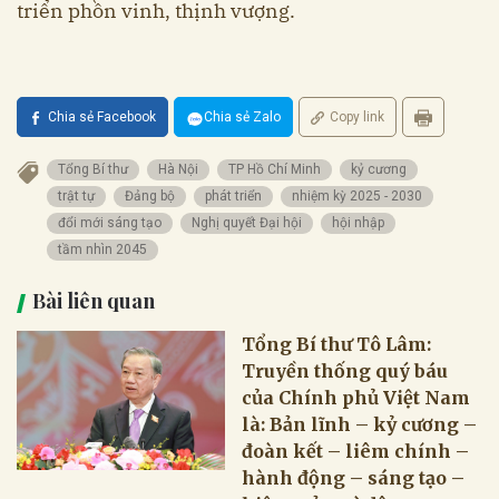
triển phồn vinh, thịnh vượng.
Chia sẻ Facebook
Chia sẻ Zalo
Copy link
Tổng Bí thư
Hà Nội
TP Hồ Chí Minh
kỷ cương
trật tự
Đảng bộ
phát triển
nhiệm kỳ 2025 - 2030
đổi mới sáng tạo
Nghị quyết Đại hội
hội nhập
tầm nhìn 2045
Bài liên quan
Tổng Bí thư Tô Lâm:
Truyền thống quý báu
của Chính phủ Việt Nam
là: Bản lĩnh – kỷ cương –
đoàn kết – liêm chính –
hành động – sáng tạo –