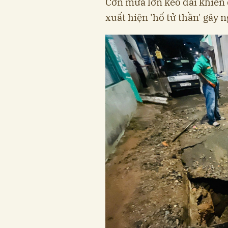
Cơn mưa lớn kéo dài khiến 
xuất hiện 'hố tử thần' gây