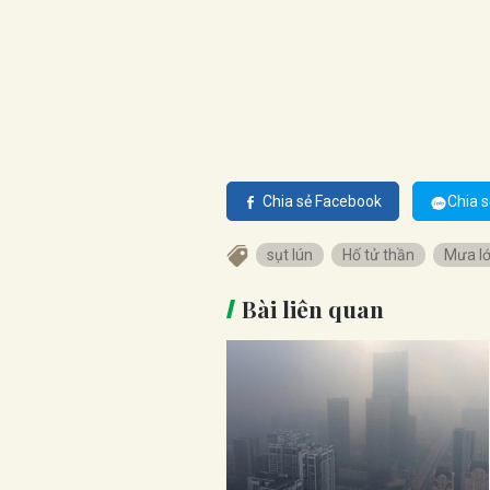
Chia sẻ Facebook
Chia s
sụt lún
Hố tử thần
Mưa l
Bài liên quan