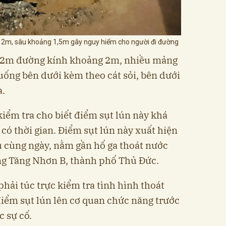
ng 2m, sâu khoảng 1,5m gây nguy hiểm cho người đi đường
n 2m đường kính khoảng 2m, nhiều mảng
uống bên dưới kèm theo cát sỏi, bên dưới
a.
kiểm tra cho biết điểm sụt lún này khá
có thời gian. Điểm sụt lún này xuất hiện
 cùng ngày, nằm gần hố ga thoát nước
ng Tăng Nhơn B, thành phố Thủ Đức.
phải túc trực kiểm tra tình hình thoát
điểm sụt lún lên cơ quan chức năng trước
 sự cố.