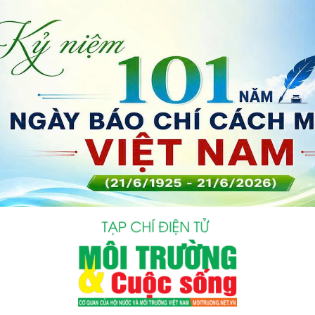
bình luận
Hủy
G