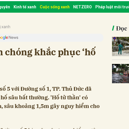
nguyên
Kinh tế xanh
Cuộc sống xanh
NETZERO
Pháp luật môi tr
Đọc 
ị xanh
 chóng khắc phục ‘hố
 số 5 với Đường số 1, TP. Thủ Đức đã
 hố sâu bất thường. 'Hố tử thần' có
, sâu khoảng 1,5m gây nguy hiểm cho