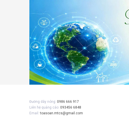
Gửi 
Đường dây nóng:
0986 666 917
Liên hệ quảng cáo:
093456 6848
Email:
toasoan.mtcs@gmail.com