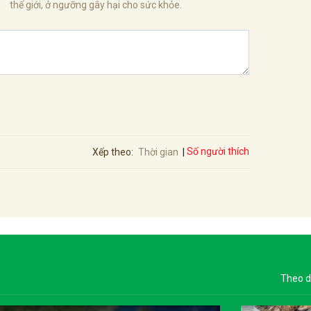
thế giới, ở ngưỡng gây hại cho sức khỏe.
Số người thích
Xếp theo:
Thời gian
Theo d