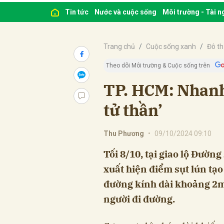
Tin tức
Nước và cuộc sống
Môi trường - Tài 
Trang chủ
Cuộc sống xanh
Đô th
Theo dõi Môi trường & Cuộc sống trên
TP. HCM: Nhanh
tử thần’
Thu Phương
•
09/10/2024 09:10
Tối 8/10, tại giao lộ Đường
xuất hiện điểm sụt lún tạo
đường kính dài khoảng 2m
người đi đường.