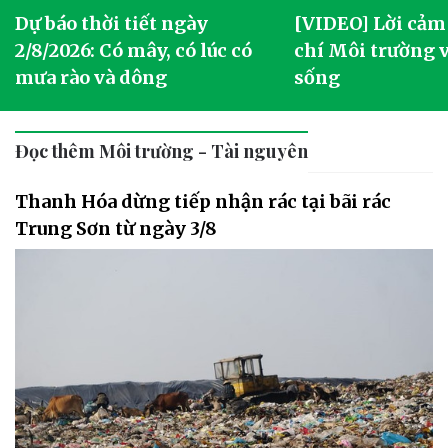
Dự báo thời tiết ngày
[VIDEO] Lời cảm
2/8/2026: Có mây, có lúc có
chí Môi trường 
mưa rào và dông
sống
Đọc thêm Môi trường - Tài nguyên
Thanh Hóa dừng tiếp nhận rác tại bãi rác
Trung Sơn từ ngày 3/8