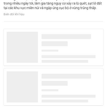
trong nhiều ngày tới, làm gia tăng nguy cơ xảy ra lũ quét, sạt lở đất
tại các khu vực miền núi và ngập úng cục bộ ở vùng trũng thấp.
Biến đổi khí hậu
Hôm nay, khai mạc Kỳ họp không thường lệ
lần thứ nhất của Quốc hội