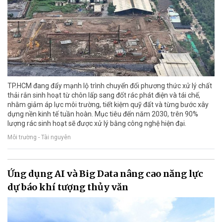
TP.HCM đang đẩy mạnh lộ trình chuyển đổi phương thức xử lý chất
thải rắn sinh hoạt từ chôn lấp sang đốt rác phát điện và tái chế,
nhằm giảm áp lực môi trường, tiết kiệm quỹ đất và từng bước xây
dựng nền kinh tế tuần hoàn. Mục tiêu đến năm 2030, trên 90%
lượng rác sinh hoạt sẽ được xử lý bằng công nghệ hiện đại.
Môi trường - Tài nguyên
Ứng dụng AI và Big Data nâng cao năng lực
dự báo khí tượng thủy văn