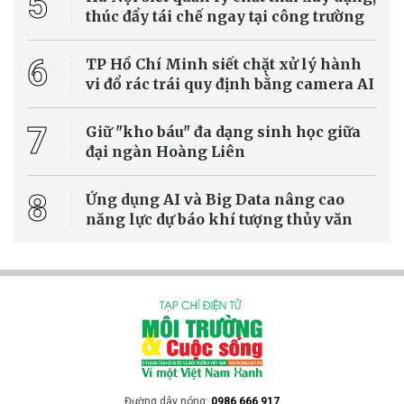
TP.HCM đang đẩy mạnh lộ trình chuyển đổi phương thức xử lý chất
thải rắn sinh hoạt từ chôn lấp sang đốt rác phát điện và tái chế,
nhằm giảm áp lực môi trường, tiết kiệm quỹ đất và từng bước xây
dựng nền kinh tế tuần hoàn. Mục tiêu đến năm 2030, trên 90%
lượng rác sinh hoạt sẽ được xử lý bằng công nghệ hiện đại.
Môi trường - Tài nguyên
Xem tử vi hôm nay, tử vi 12 con giáp ngày
3/8/2026: Tuổi Thìn đón lộc lớn, tuổi Tỵ công
việc thăng hoa