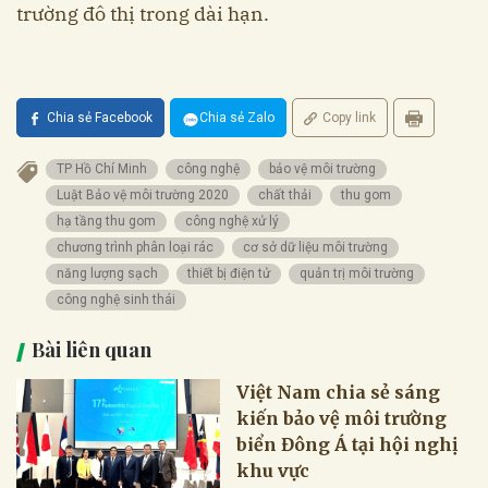
trường đô thị trong dài hạn.
Chia sẻ Facebook
Chia sẻ Zalo
Copy link
TP Hồ Chí Minh
công nghệ
bảo vệ môi trường
Luật Bảo vệ môi trường 2020
chất thải
thu gom
hạ tầng thu gom
công nghệ xử lý
chương trình phân loại rác
cơ sở dữ liệu môi trường
năng lượng sạch
thiết bị điện tử
quản trị môi trường
công nghệ sinh thái
Bài liên quan
Việt Nam chia sẻ sáng
kiến bảo vệ môi trường
biển Đông Á tại hội nghị
khu vực