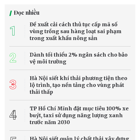
Tại Kỳ họp không thường lệ thứ nhất, Quốc hội khóa XVI sẽ xem
xét, quyết định công tác nhân sự thuộc thẩm quyền và thành lập
TP. Quảng Ninh, TP. Bắc Ninh.
Tin trong nước
TP.HCM giảm chôn lấp, tăng đốt rác phát
điện