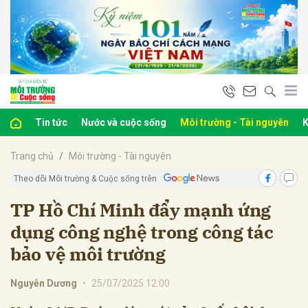
bình luận
Tin tức
Nước và cuộc sống
Môi trường - Tài nguyên
K
Trang chủ
Môi trường - Tài nguyên
Theo dõi Môi trường & Cuộc sống trên
TP Hồ Chí Minh đẩy mạnh ứng
dụng công nghệ trong công tác
Hủy
G
bảo vệ môi trường
Nguyễn Dương
•
25/07/2025 12:00