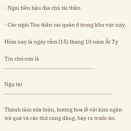
- Ngài tiền hậu địa chủ tài thần.
- Các ngài Tôn thần cai quản ở trong khu vực này.
Hôm nay là ngày rằm (15) tháng 10 năm Ất Tỵ
Tín chủ con là
..............................................................
Ngụ tại
..........................................................................
Thành tâm sửa biện, hương hoa lễ vật kim ngân
trà quả và các thứ cúng dâng, bày ra trước án.