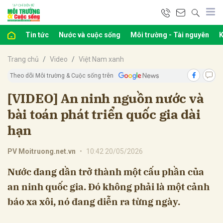
Tin tức
Nước và cuộc sống
Môi trường - Tài nguyên
K
bình luận
Trang chủ
Video
Việt Nam xanh
Theo dõi Môi trường & Cuộc sống trên
[VIDEO] An ninh nguồn nước và
bài toán phát triển quốc gia dài
hạn
PV Moitruong.net.vn
•
10:42 20/05/2026
Hủy
G
Nước đang dần trở thành một cấu phần của
an ninh quốc gia. Đó không phải là một cảnh
báo xa xôi, nó đang diễn ra từng ngày.