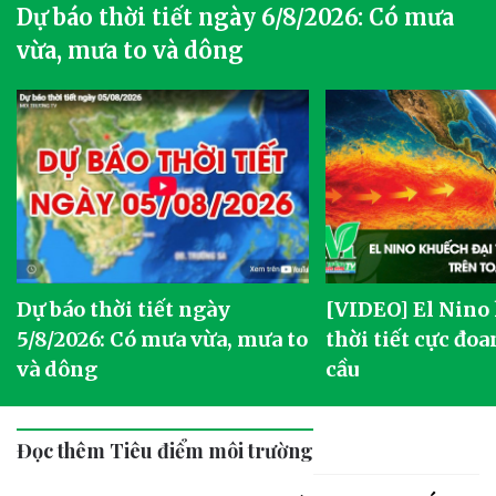
Dự báo thời tiết ngày 6/8/2026: Có mưa
vừa, mưa to và dông
Dự báo thời tiết ngày
[VIDEO] El Nino
5/8/2026: Có mưa vừa, mưa to
thời tiết cực đoa
và dông
cầu
Đọc thêm Tiêu điểm môi trường