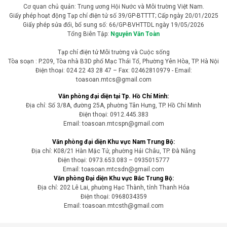
Cơ quan chủ quản: Trung ương Hội Nước và Môi trường Việt Nam.
Giấy phép hoạt động Tạp chí điện tử số 39/GP-BTTTT; Cấp ngày 20/01/2025
Giấy phép sửa đổi, bổ sung số: 66/GP-BVHTTDL ngày 19/05/2026
Tổng Biên Tập:
Nguyễn Văn Toàn
Tạp chí điện tử Môi trường và Cuộc sống
Tòa soạn : P.209, Tòa nhà B3D phố Mạc Thái Tổ, Phường Yên Hòa, TP. Hà Nội
Điện thoại: 024 22 43 28 47 – Fax: 02462810979 - Email:
toasoan.mtcs@gmail.com
Văn phòng đại diện tại Tp. Hồ Chí Minh:
Địa chỉ: Số 3/8A, đường 25A, phường Tân Hưng, TP. Hồ Chí Minh
Điện thoại: 0912.445.383
Email: toasoan.mtcspn@gmail.com
Văn phòng đại diện Khu vực Nam Trung Bộ:
Địa chỉ: K08/21 Hàn Mặc Tử, phường Hải Châu, TP. Đà Nẵng
Điện thoại: 0973.653.083 – 0935015777
Email: toasoan.mtcsdn@gmail.com
Văn phòng Đại diện Khu vực Bắc Trung Bộ:
Địa chỉ: 202 Lê Lai, phường Hạc Thành, tỉnh Thanh Hóa
Điện thoại: 0968034359
Email: toasoan.mtcsth@gmail.com