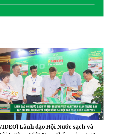
[VIDEO] Biến đổi khí hậu
và yêu cầu mới trong quy
hoạch đô thị
VIDEO] Lãnh đạo Hội Nước sạch và