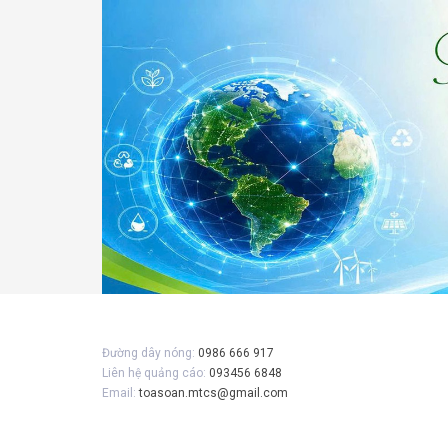
Gửi 
Đường dây nóng:
0986 666 917
Liên hệ quảng cáo:
093456 6848
Email:
toasoan.mtcs@gmail.com