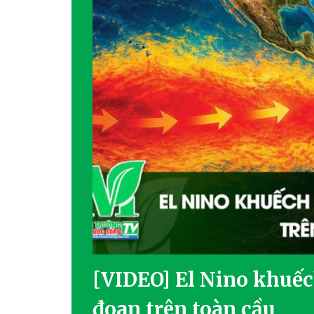
[VIDEO] El Nino khuếch
đoan trên toàn cầu