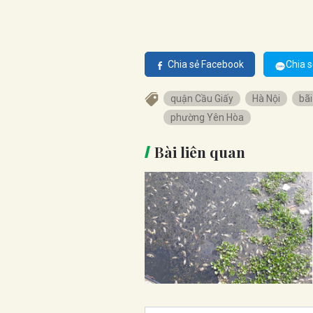
Chia sẻ Facebook
Chia s
quận Cầu Giấy
Hà Nội
bãi
phường Yên Hòa
Bài liên quan