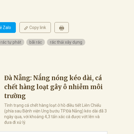
ẻ Zalo
Copy link
 rác tự phát
bãi rác
rác thải xây dựng
Đà Nẵng: Nắng nóng kéo dài, cá
chết hàng loạt gây ô nhiễm môi
trường
Tình trạng cá chết hàng loạt ở hồ điều tiết Liên Chiểu
(phía sau Bệnh viện Ung bướu TP.Đà Nẵng) kéo dài đã 3
ngày qua, với khoảng 4,3 tấn xác cá được vớt lên và
đưa đi xử lý.