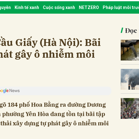
nguyên
Kinh tế xanh
Cuộc sống xanh
NETZERO
Pháp luật môi tr
Đọc 
ầu Giấy (Hà Nội): Bãi
phát gây ô nhiễm môi
gõ 184 phố Hoa Bằng ra đường Dương
 phường Yên Hòa đang tồn tại bãi tập
ế thải xây dựng tự phát gây ô nhiễm môi