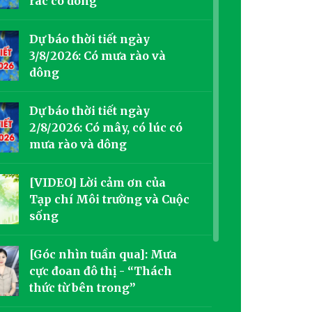
rác có dông
Dự báo thời tiết ngày
3/8/2026: Có mưa rào và
dông
Dự báo thời tiết ngày
2/8/2026: Có mây, có lúc có
mưa rào và dông
[VIDEO] Lời cảm ơn của
Tạp chí Môi trường và Cuộc
sống
[Góc nhìn tuần qua]: Mưa
cực đoan đô thị - “Thách
thức từ bên trong”