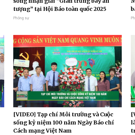
sống nhận giải “Gian trưng bày ấn
M
tượng” tại Hội Báo toàn quốc 2025
b
Phóng sự
Ph
[VIDEO] Tạp chí Môi trường và Cuộc
[
sống kỷ niệm 100 năm Ngày Báo chí
l
Cách mạng Việt Nam
t