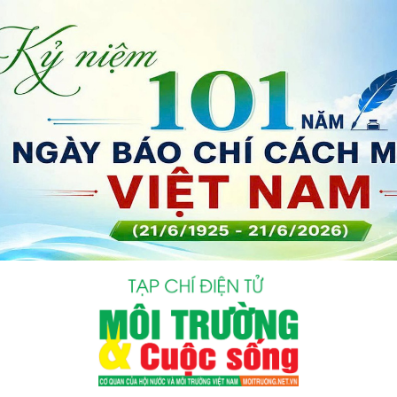
bình luận
Hủy
G