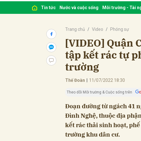
Tin tức
Nước và cuộc sống
Môi trường - Tài 
Trang chủ
Video
Phóng sự
[VIDEO] Quận C
tập kết rác tự 
trường
Thế Đoàn
|
11/07/2022 18:30
Theo dõi Môi trường & Cuộc sống trên
Đoạn đường từ ngách 41 n
Đình Nghệ, thuộc địa phận
kết rác thải sinh hoạt, ph
trường khu dân cư.