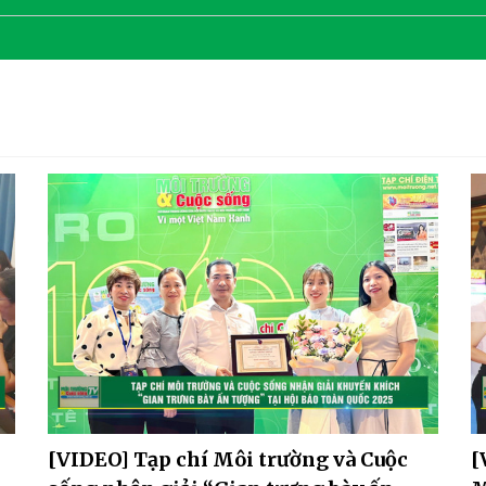
[VIDEO] Tạp chí Môi trường và Cuộc
[