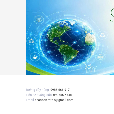
Gửi 
Đường dây nóng:
0986 666 917
Liên hệ quảng cáo:
093456 6848
Email:
toasoan.mtcs@gmail.com