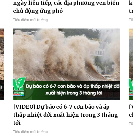
ngày liên tiếp, các địa phương ven biển
k
chủ động ứng phó
t
Tiêu điểm môi trường
Ti
[VIDEO] Dự báo có 6-7 cơn bão và áp
[
thấp nhiệt đới xuất hiện trong 3 tháng
c
tới
Ti
Tiêu điểm môi trường