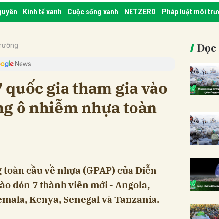
nguyên
Kinh tế xanh
Cuộc sống xanh
NETZERO
Pháp luật môi tr
Đọc 
trường
 quốc gia tham gia vào
ng ô nhiễm nhựa toàn
g toàn cầu về nhựa (GPAP) của Diễn
hào đón 7 thành viên mới - Angola,
mala, Kenya, Senegal và Tanzania.