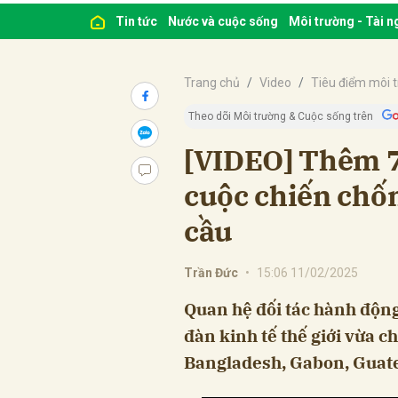
Tin tức
Nước và cuộc sống
Môi trường - Tài 
Trang chủ
Video
Tiêu điểm môi 
Theo dõi Môi trường & Cuộc sống trên
[VIDEO] Thêm 7
cuộc chiến chố
cầu
Trần Đức
•
15:06 11/02/2025
Quan hệ đối tác hành độn
đàn kinh tế thế giới vừa c
Bangladesh, Gabon, Guate