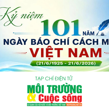
bình luận
Hủy
G