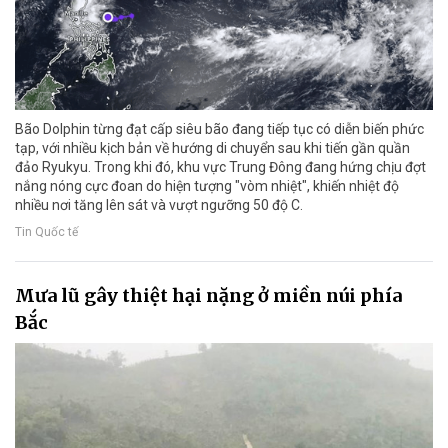
Bão Dolphin từng đạt cấp siêu bão đang tiếp tục có diễn biến phức
tạp, với nhiều kịch bản về hướng di chuyển sau khi tiến gần quần
đảo Ryukyu. Trong khi đó, khu vực Trung Đông đang hứng chịu đợt
nắng nóng cực đoan do hiện tượng "vòm nhiệt", khiến nhiệt độ
nhiều nơi tăng lên sát và vượt ngưỡng 50 độ C.
Tin Quốc tế
Mưa lũ gây thiệt hại nặng ở miền núi phía
Bắc