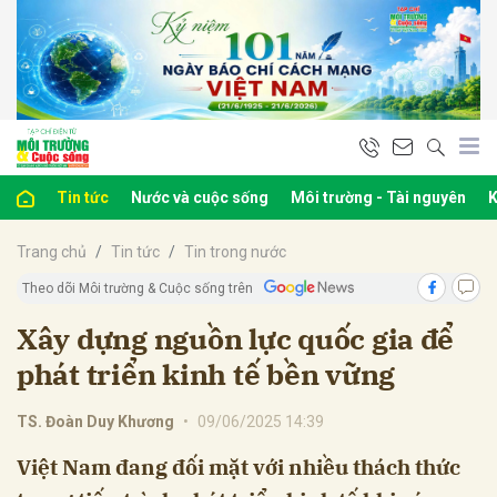
bình luận
Tin tức
Nước và cuộc sống
Môi trường - Tài nguyên
K
Trang chủ
Tin tức
Tin trong nước
Theo dõi Môi trường & Cuộc sống trên
Xây dựng nguồn lực quốc gia để
phát triển kinh tế bền vững
Hủy
G
TS. Đoàn Duy Khương
•
09/06/2025 14:39
Việt Nam đang đối mặt với nhiều thách thức