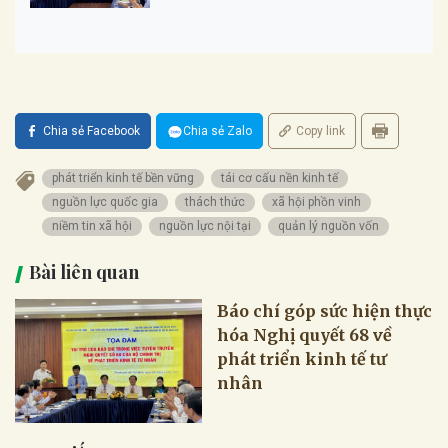
Chia sẻ Facebook
Chia sẻ Zalo
Copy link
phát triển kinh tế bền vững
tái cơ cấu nền kinh tế
nguồn lực quốc gia
thách thức
xã hội phồn vinh
niềm tin xã hội
nguồn lực nội tại
quản lý nguồn vốn
Bài liên quan
Báo chí góp sức hiện thực
hóa Nghị quyết 68 về
phát triển kinh tế tư
nhân