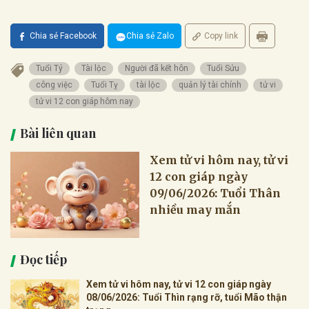
Chia sẻ Facebook
Chia sẻ Zalo
Copy link
Tuổi Tý
Tài lộc
Người đã kết hôn
Tuổi Sửu
công việc
Tuổi Tỵ
tài lộc
quản lý tài chính
tử vi
tử vi 12 con giáp hôm nay
Bài liên quan
Xem tử vi hôm nay, tử vi
12 con giáp ngày
09/06/2026: Tuổi Thân
nhiều may mắn
Đọc tiếp
Xem tử vi hôm nay, tử vi 12 con giáp ngày
08/06/2026: Tuổi Thìn rạng rỡ, tuổi Mão thận