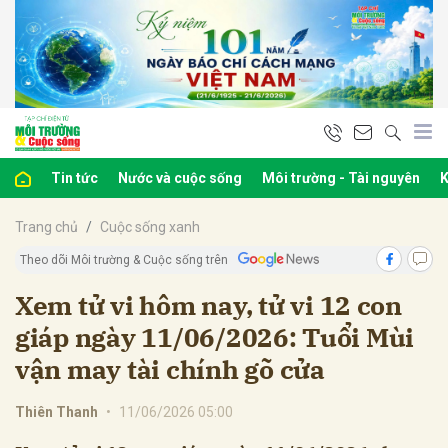
bình luận
Tin tức
Nước và cuộc sống
Môi trường - Tài nguyên
K
Trang chủ
Cuộc sống xanh
Theo dõi Môi trường & Cuộc sống trên
Xem tử vi hôm nay, tử vi 12 con
giáp ngày 11/06/2026: Tuổi Mùi
Hủy
G
vận may tài chính gõ cửa
Thiên Thanh
•
11/06/2026 05:00