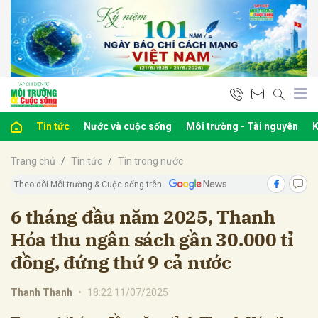
bình luận
Tin tức
Nước và cuộc sống
Môi trường - Tài nguyên
K
Trang chủ
Tin tức
Tin trong nước
Theo dõi Môi trường & Cuộc sống trên
6 tháng đầu năm 2025, Thanh
Hóa thu ngân sách gần 30.000 tỉ
Hủy
G
đồng, đứng thứ 9 cả nước
Thanh Thanh
•
18:22 11/07/2025