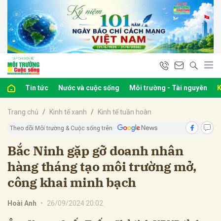
bình luận
Tin tức
Nước và cuộc sống
Môi trường - Tài nguyên
K
Trang chủ
Kinh tế xanh
Kinh tế tuần hoàn
Theo dõi Môi trường & Cuộc sống trên
Bắc Ninh gặp gỡ doanh nhân
hàng tháng tạo môi trường mở,
Hủy
G
công khai minh bạch
Hoài Anh
•
26/09/2024 20:02