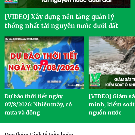
[VIDEO] Xây dựng nền tảng quản lý
thống nhất tài nguyên nước dưới đất
Dự báo thời tiết ngày
[VIDEO] Giám sá
07/8/2026: Nhiều mây, có
minh, kiểm soát
mưa và dông
nguồn nước
Đọc thêm Kinh tế tuần hoàn