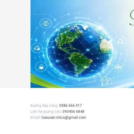
Gửi 
Đường dây nóng:
0986 666 917
Liên hệ quảng cáo:
093456 6848
Email:
toasoan.mtcs@gmail.com