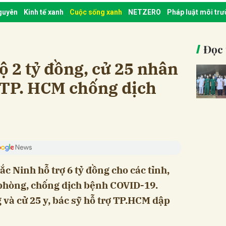
nguyên
Kinh tế xanh
Cuộc sống xanh
NETZERO
Pháp luật môi tr
Đọc 
 2 tỷ đồng, cử 25 nhân
ợ TP. HCM chống dịch
c Ninh hỗ trợ 6 tỷ đồng cho các tỉnh,
 phòng, chống dịch bệnh COVID-19.
 và cử 25 y, bác sỹ hỗ trợ TP.HCM dập