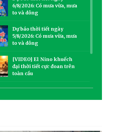
6/8/2026: Có mưa vừa, mưa
to và dông
Dự báo thời tiết ngày
5/8/2026: Có mưa vừa, mưa
to và dông
[VIDEO] El Nino khuếch
đại thời tiết cực đoan trên
toàn cầu
Dự báo thời tiết ngày
4/8/2026: Có mưa rào và rải
rác có dông