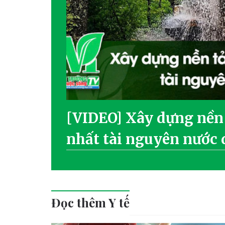
[VIDEO] Xây dựng nền
nhất tài nguyên nước 
Đọc thêm Y tế