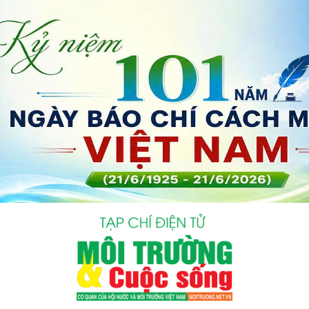
bình luận
Hủy
G