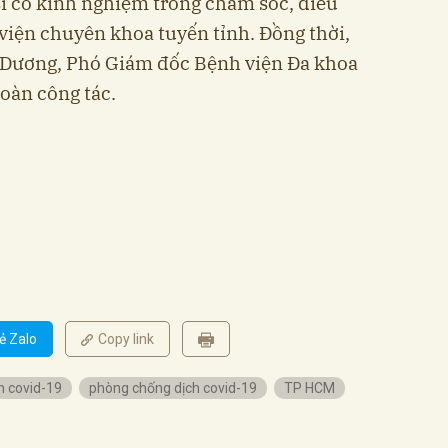
ĩ có kinh nghiệm trong chăm sóc, điều
 viện chuyên khoa tuyến tỉnh. Đồng thời,
 Dương, Phó Giám đốc Bệnh viện Đa khoa
oàn công tác.
ẻ Zalo
Copy link
h covid-19
phòng chống dịch covid-19
TP HCM