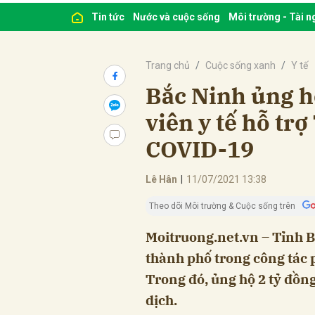
Tin tức
Nước và cuộc sống
Môi trường - Tài 
Trang chủ
Cuộc sống xanh
Y tế
Bắc Ninh ủng hộ
viên y tế hỗ tr
COVID-19
Lê Hân
|
11/07/2021 13:38
Theo dõi Môi trường & Cuộc sống trên
Moitruong.net.vn – Tỉnh Bắ
thành phố trong công tác
Trong đó, ủng hộ 2 tỷ đồng
dịch.