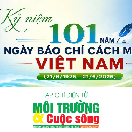
bình luận
Hủy
G