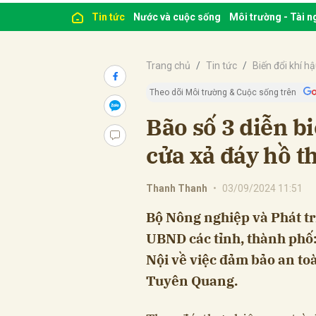
Tin tức
Nước và cuộc sống
Môi trường - Tài 
Trang chủ
Tin tức
Biến đổi khí h
Theo dõi Môi trường & Cuộc sống trên
Bão số 3 diễn b
cửa xả đáy hồ 
Thanh Thanh
•
03/09/2024 11:51
Bộ Nông nghiệp và Phát tr
UBND các tỉnh, thành phố
Nội về việc đảm bảo an to
Tuyên Quang.