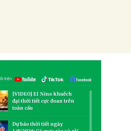
õi trên
[VIDEO] El Nino khuếch
đại thời tiết cực đoan trên
toàn cầu
Dự báo thời tiết ngày
4/8/2026: Có mưa rào và rải