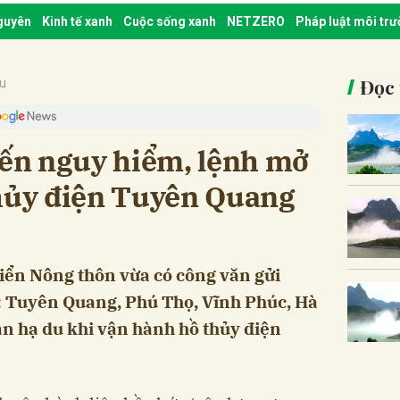
nguyên
Kinh tế xanh
Cuộc sống xanh
NETZERO
Pháp luật môi tr
Đọc 
ậu
iến nguy hiểm, lệnh mở
thủy điện Tuyên Quang
iển Nông thôn vừa có công văn gửi
: Tuyên Quang, Phú Thọ, Vĩnh Phúc, Hà
àn hạ du khi vận hành hồ thủy điện