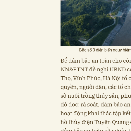
Bão số 3 diễn biến nguy hiể
Để đảm bảo an toàn cho côn
NN&PTNT đề nghị UBND các
Thọ, Vĩnh Phúc, Hà Nội tổ 
quyền, người dân, các tổ ch
sở nuôi trồng thủy sản, phư
đò dọc; rà soát, đảm bảo an
hoạt động khai thác tập kết,
hồ thủy điện Tuyên Quang 
đảm bảo an toàn về người, t