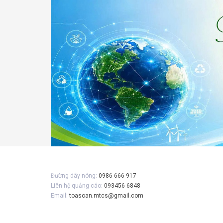
Gửi 
Đường dây nóng:
0986 666 917
Liên hệ quảng cáo:
093456 6848
Email:
toasoan.mtcs@gmail.com