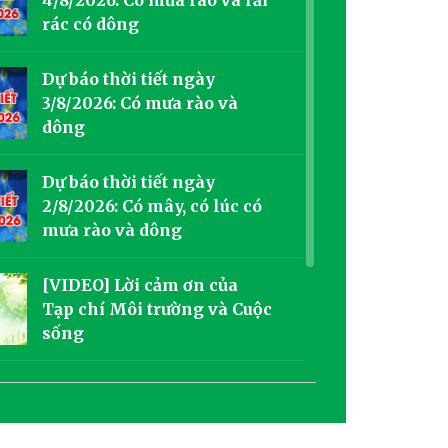
rác có dông
Dự báo thời tiết ngày
3/8/2026: Có mưa rào và
dông
Dự báo thời tiết ngày
2/8/2026: Có mây, có lúc có
mưa rào và dông
[VIDEO] Lời cảm ơn của
Tạp chí Môi trường và Cuộc
sống
[Góc nhìn tuần qua]: Mưa
cực đoan đô thị - “Thách
thức từ bên trong”