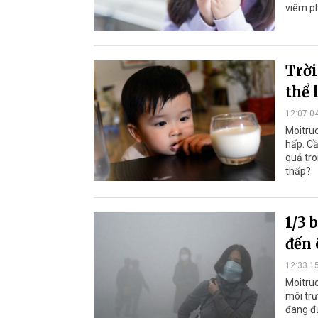
viêm ph
Trời
thể 
12:07 0
Moitruo
hấp. Cầ
quả tro
thấp?
1/3 
đến 
12:33 1
Moitruo
môi trư
đang đ