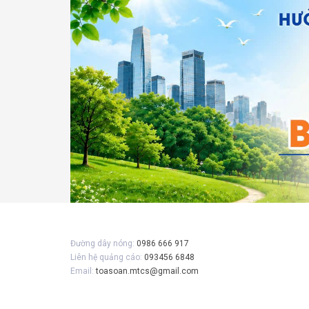
Đường dây nóng:
0986 666 917
Liên hệ quảng cáo:
093456 6848
Email:
toasoan.mtcs@gmail.com