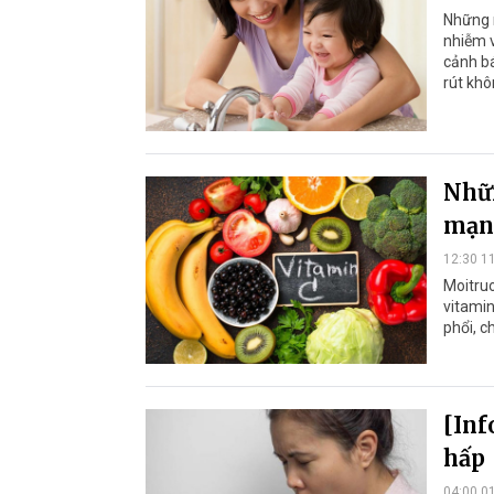
Những n
nhiễm v
cảnh bá
rút khô
Nhữn
mạn
12:30 1
Moitruo
vitamin
phổi, c
[Inf
hấp
04:00 0