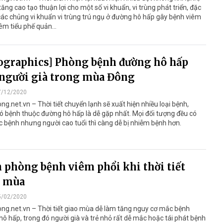
ăng cao tạo thuận lợi cho một số vi khuẩn, vi trùng phát triển, đặc
 các chủng vi khuẩn vi trùng trú ngụ ở đường hô hấp gây bệnh viêm
iêm tiểu phế quản…
ographics] Phòng bệnh đường hô hấp
người già trong mùa Đông
7/12/2020
ng.net.vn – Thời tiết chuyển lạnh sẽ xuất hiện nhiều loại bệnh,
ó bệnh thuộc đường hô hấp là dễ gặp nhất. Mọi đối tượng đều có
 bệnh nhưng người cao tuổi thì càng dễ bị nhiễm bệnh hơn.
 phòng bệnh viêm phổi khi thời tiết
o mùa
5/02/2020
ng.net.vn – Thời tiết giao mùa dễ làm tăng nguy cơ mắc bệnh
ô hấp, trong đó người già và trẻ nhỏ rất dễ mắc hoặc tái phát bệnh