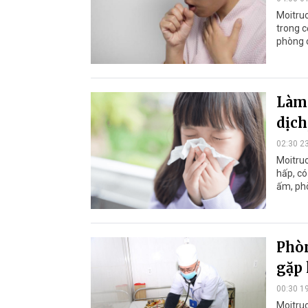
Moitruo
trong c
phòng 
Làm 
dịch
02:30 2
Moitruo
hấp, có
ấm, ph
Phòn
gặp 
00:30 1
Moitruo