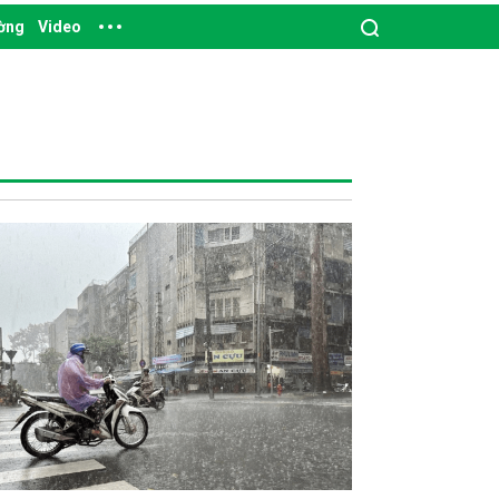
ường
Video