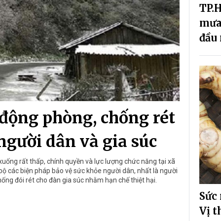
TP.H
mưa 
đầu
động phòng, chống rét
 người dân và gia súc
 xuống rất thấp, chính quyền và lực lượng chức năng tại xã
 bộ các biện pháp bảo vệ sức khỏe người dân, nhất là người
hống đói rét cho đàn gia súc nhằm hạn chế thiệt hại.
Sức 
Vị t