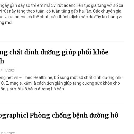
gày gần đây số trẻ em mắc vi rút adeno liên tục gia tăng với số ca
i rút này tăng theo tuần, có tuần tăng gấp hai lần. Các chuyên gia
o vi rút adeno có thể phát triển thành dịch mặc dù đây là chủng vi
ng mới.
g chất dinh dưỡng giúp phổi khỏe
h
1/11/2021
ng.net.vn – Theo Healthline, bổ sung một số chất dinh dưỡng như
 C, E, magie, kẽm là cách đơn giản giúp tăng cường sức khỏe cho
hống lại một số bệnh đường hô hấp.
ographic] Phòng chống bệnh đường hô
1/11/2021