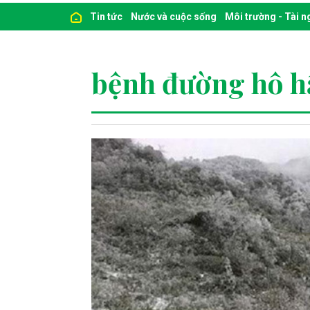
Tin tức
Nước và cuộc sống
Môi trường - Tài 
bệnh đường hô h