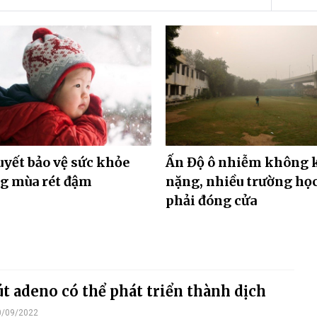
uyết bảo vệ sức khỏe
Ấn Độ ô nhiễm không 
g mùa rét đậm
nặng, nhiều trường họ
phải đóng cửa
út adeno có thể phát triển thành dịch
0/09/2022