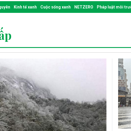
nguyên
Kinh tế xanh
Cuộc sống xanh
NETZERO
Pháp luật môi tr
ấp