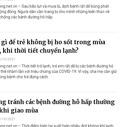
ng.net.vn – Sau bão lụt và mưa lũ, dịch bệnh rất dễ bùng phát
ộng đồng. Người dân cần trang bị cho mình những kiến thức về
chống các bệnh đường hô hấp.
gì để trẻ không bị ho sốt trong mùa
, khi thời tiết chuyển lạnh?
3/10/2021
ng.net.vn – Thời tiết trở lạnh, trẻ em rất dễ bị các bệnh đường hô
 thể nhầm lẫn với triệu chứng của COVID-19. Vì vậy, cha mẹ cần giữ
òng bệnh cho trẻ đúng cách.
g tránh các bệnh đường hô hấp thường
khi giao mùa
9/10/2021
ng.net.vn – Thời điểm hiện tại xuất hiện nhiều đợt không khí lạnh,