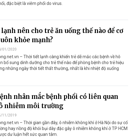
ổi, đặc biệt là viêm phổi do virus.
 lạnh nên cho trẻ ăn uống thế nào để cơ
luôn khỏe mạnh?
4/01/2020
ng.net.vn – Thời tiết lạnh càng khiến trẻ dễ mắc các bệnh về hô
n bổ sung dinh dưỡng cho trẻ thế nào để phòng bệnh cho trẻ hiệu
ng những ngày thời tiết thất thường, nhất là khi nhiệt độ xuống
bệnh nhân mắc bệnh phổi có liên quan
ô nhiễm môi trường
5/11/2019
ng.net.vn – Thời gian gần đây, ô nhiễm không khí ở Hà Nội do sự cố
ờng hay nồng độ khói bụi dày đặc gây ô nhiễm không khí ở TP HCM
ược dư luận hết sức quan tâm.