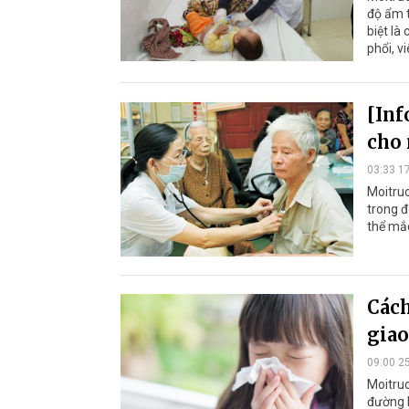
độ ẩm t
biệt là
phổi, v
[Inf
cho 
03:33 1
Moitruo
trong đ
thể mắc
Cách
gia
09:00 2
Moitruo
đường h