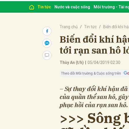
Tin tức
Nước và cuộc sống
Môi trường - Tài 
Trang chủ
Tin tức
Biến đổi khí h
Biến đổi khí h
tới rạn san hô l
Thùy An (t/h)
|
05/04/2019 02:30
Theo dõi Môi trường & Cuộc sống trên
– Sự thay đổi khí hậu đã
của quần thể san hô, gây
phục hồi của rạn san hô.
>>> Sông 