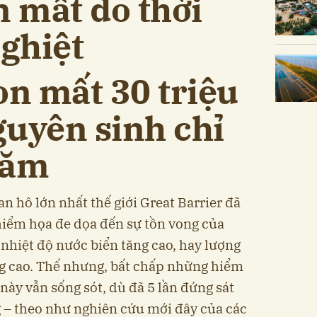
n mất do thời
nghiệt
n mất 30 triệu
guyên sinh chỉ
năm
n hô lớn nhất thế giới Great Barrier đã
 hiểm họa đe dọa đến sự tồn vong của
nhiệt độ nước biển tăng cao, hay lượng
ng cao. Thế nhưng, bất chấp những hiểm
 này vẫn sống sót, dù đã 5 lần đứng sát
g – theo như nghiên cứu mới đây của các