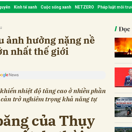
nguyên
Kinh tế xanh
Cuộc sống xanh
NETZERO
Pháp luật môi tr
Đọc 
ậu
ậu ảnh hưởng nặng nề
ớn nhất thế giới
 khiến nhiệt độ tăng cao ở nhiều phần
 cản trở nghiêm trọng khả năng tự
băng của Thụy