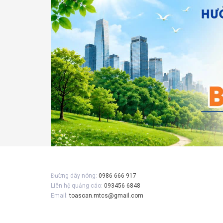
Gửi 
Đường dây nóng:
0986 666 917
Liên hệ quảng cáo:
093456 6848
Email:
toasoan.mtcs@gmail.com