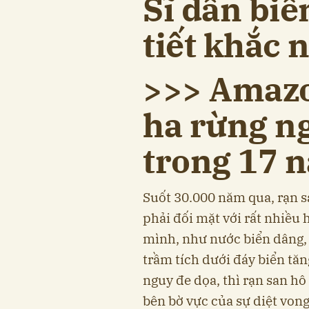
Sĩ dần biế
tiết khắc 
>>> Amazo
ha rừng n
trong 17 
Suốt 30.000 năm qua, rạn sa
phải đối mặt với rất nhiều
mình, như nước biển dâng, 
trầm tích dưới đáy biển tă
nguy đe dọa, thì rạn san hô
bên bờ vực của sự diệt von