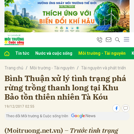
bình luận
Tin tức
Nước và cuộc sống
Môi trường - Tài nguyên
K
Trang chủ
Môi trường - Tài nguyên
Tài nguyên và phát triển
Bình Thuận xử lý tình trạng phá
rừng trồng thanh long tại Khu
Bảo tồn thiên nhiên Tà Kóu
Hủy
G
19/12/2017 02:55
Theo dõi Môi trường & Cuộc sống trên
(Moitruong.net.vn) –
Trước tình trạng