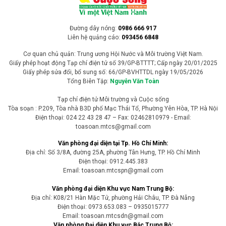
Đường dây nóng:
0986 666 917
Liên hệ quảng cáo:
093456 6848
Cơ quan chủ quản: Trung ương Hội Nước và Môi trường Việt Nam.
Giấy phép hoạt động Tạp chí điện tử số 39/GP-BTTTT; Cấp ngày 20/01/2025
Giấy phép sửa đổi, bổ sung số: 66/GP-BVHTTDL ngày 19/05/2026
Tổng Biên Tập:
Nguyễn Văn Toàn
Tạp chí điện tử Môi trường và Cuộc sống
Tòa soạn : P.209, Tòa nhà B3D phố Mạc Thái Tổ, Phường Yên Hòa, TP. Hà Nội
Điện thoại: 024 22 43 28 47 – Fax: 02462810979 - Email:
toasoan.mtcs@gmail.com
Văn phòng đại diện tại Tp. Hồ Chí Minh:
Địa chỉ: Số 3/8A, đường 25A, phường Tân Hưng, TP. Hồ Chí Minh
Điện thoại: 0912.445.383
Email: toasoan.mtcspn@gmail.com
Văn phòng đại diện Khu vực Nam Trung Bộ:
Địa chỉ: K08/21 Hàn Mặc Tử, phường Hải Châu, TP. Đà Nẵng
Điện thoại: 0973.653.083 – 0935015777
Email: toasoan.mtcsdn@gmail.com
Văn phòng Đại diện Khu vực Bắc Trung Bộ: