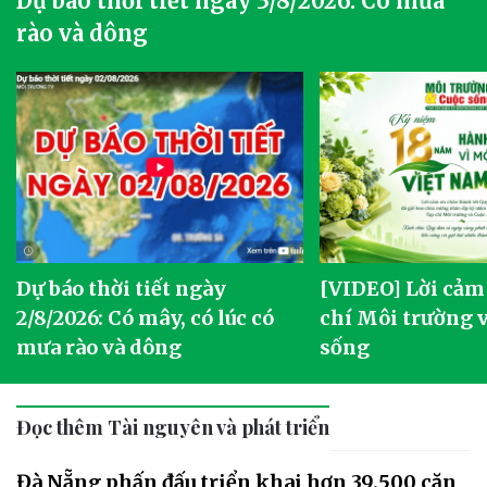
Dự báo thời tiết ngày 3/8/2026: Có mưa
rào và dông
Dự báo thời tiết ngày
[VIDEO] Lời cảm
2/8/2026: Có mây, có lúc có
chí Môi trường 
mưa rào và dông
sống
Đọc thêm Tài nguyên và phát triển
Đà Nẵng phấn đấu triển khai hơn 39.500 căn