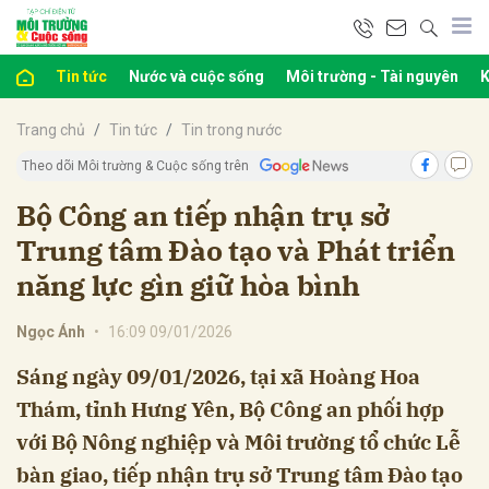
Tin tức
Nước và cuộc sống
Môi trường - Tài nguyên
K
bình luận
Trang chủ
Tin tức
Tin trong nước
Theo dõi Môi trường & Cuộc sống trên
Bộ Công an tiếp nhận trụ sở
Trung tâm Đào tạo và Phát triển
năng lực gìn giữ hòa bình
Ngọc Ánh
•
16:09 09/01/2026
Hủy
G
Sáng ngày 09/01/2026, tại xã Hoàng Hoa
Thám, tỉnh Hưng Yên, Bộ Công an phối hợp
với Bộ Nông nghiệp và Môi trường tổ chức Lễ
bàn giao, tiếp nhận trụ sở Trung tâm Đào tạo