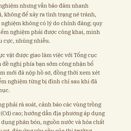
m nghiệm nhưng vẫn bảo đảm nhanh
, không để xảy ra tình trạng né tránh,
 nghiệm không có lý do chính đáng; quy
í kiểm nghiệm phải được công khai, minh
êu cực, nhũng nhiễu.
ực vật được giao làm việc với Tổng cục
 đề nghị phía bạn sớm công nhận bổ
m mới đã nộp hồ sơ, đồng thời xem xét
ểm nghiệm từng bị đình chỉ sau khi đã
hục.
g phải rà soát, cảnh báo các vùng trồng
 (Cd) cao; hướng dẫn địa phương áp dụng
ử dụng phân bón, nguồn nước và hóa chất
 cơ, đáp ứng yêu cầu của thị trường