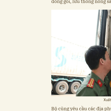
đóng gói, lưu thông nông s
Xuất
Bộ cũng yêu cầu các địa ph