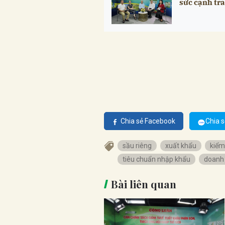
sức cạnh tr
Chia sẻ Facebook
Chia s
sầu riêng
xuất khẩu
kiểm
tiêu chuẩn nhập khẩu
doanh
Bài liên quan