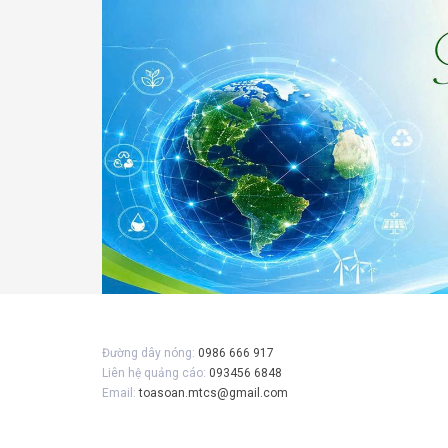
Gửi 
Đường dây nóng:
0986 666 917
Liên hệ quảng cáo:
093456 6848
Email:
toasoan.mtcs@gmail.com