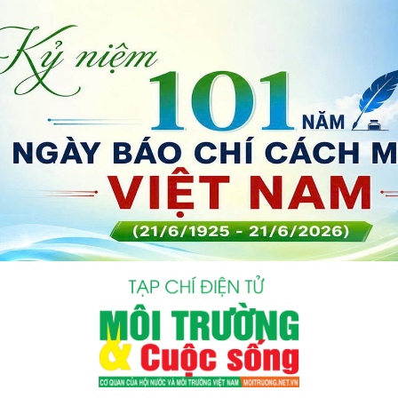
bình luận
Hủy
G