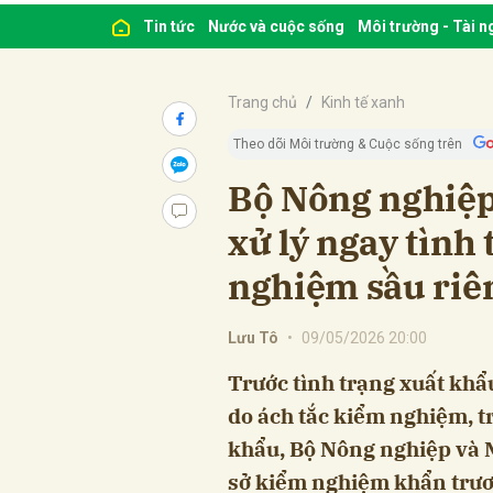
Tin tức
Nước và cuộc sống
Môi trường - Tài 
Trang chủ
Kinh tế xanh
Theo dõi Môi trường & Cuộc sống trên
Bộ Nông nghiệp
xử lý ngay tình
nghiệm sầu riê
Lưu Tô
•
09/05/2026 20:00
Trước tình trạng xuất khẩ
do ách tắc kiểm nghiệm, t
khẩu, Bộ Nông nghiệp và M
sở kiểm nghiệm khẩn trươ