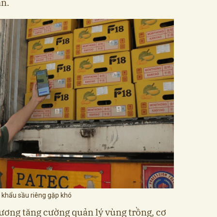
ản.
 khẩu sầu riêng gặp khó
ương tăng cường quản lý vùng trồng, cơ