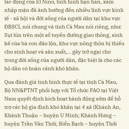
tác động của El Nino, tình hình hạn hán, xâm
nhập mặn đã ảnh hưởng đến nhiều lĩnh vực kinh
tế - xã hội và đời sống của người dân tại khu vực
ĐBSCL nói chung và tỉnh Cà Mau nói riêng, như:
Sụt lún trên một số tuyến đường giao thông, sinh
kế của bà con đảo lộn, khu vực nông thôn bị thiếu
cho sinh hoạt và sản xuất,… gây trở ngại cho
trong đời sống của người dân, đặc biệt là cho các
hộ dân có hoàn cảnh khó khăn.
Qua đánh giá tình hình thực tế tại tỉnh Cà Mau,
Bộ NN&PTNT phối hợp với Tổ chức FAO tại Việt
Nam quyết định kích hoạt hành động sớm để hỗ
trợ các hộ gia đình khó khăn tại 4 xã (Khánh An,
Khánh Thuận – huyện U Minh; Khánh Hưng –
huyện Trần Văn Thời; Biển Bạch – huyện Thới