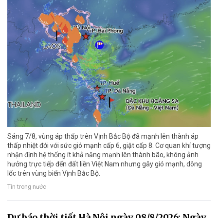
Sáng 7/8, vùng áp thấp trên Vịnh Bắc Bộ đã mạnh lên thành áp
thấp nhiệt đới với sức gió mạnh cấp 6, giật cấp 8. Cơ quan khí tượng
nhận định hệ thống ít khả năng mạnh lên thành bão, không ảnh
hưởng trực tiếp đến đất liền Việt Nam nhưng gây gió mạnh, dông
lốc trên vùng biển Vịnh Bắc Bộ.
Tin trong nước
Dự báo thời tiết Hà Nội ngày 08/8/2026: Ngày