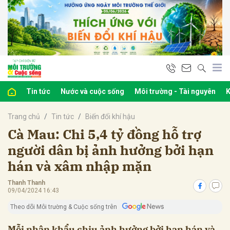
bình luận
Tin tức
Nước và cuộc sống
Môi trường - Tài nguyên
K
Trang chủ
Tin tức
Biến đổi khí hậu
Cà Mau: Chi 5,4 tỷ đồng hỗ trợ
người dân bị ảnh hưởng bởi hạn
hán và xâm nhập mặn
Hủy
G
Thanh Thanh
09/04/2024 16:43
Theo dõi Môi trường & Cuộc sống trên
Mỗi nhân khẩu chịu ảnh hưởng bởi hạn hán và