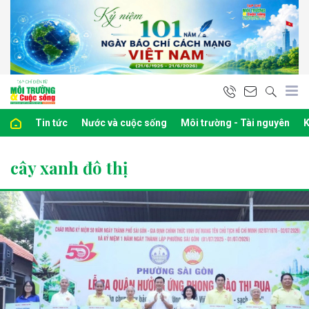
Tin tức
Nước và cuộc sống
Môi trường - Tài nguyên
K
cây xanh đô thị