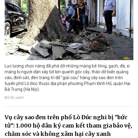
Lực lượng chức năng đã phá dỡ những mảng bê tông, gạch, đá, xi
măng bị người dân xây bịt kín quanh gốc cây; tháo dỡ biển quảng
cáo, đinh sắt, đèn trang trí để "giải cứu" hàng cây sao đen trên
tuyến phố Lò Đúc thuộc địa phận phường Phạm Đình Hổ, quận Hai
Bà Trưng (Hà Nội).
Đô thị xanh
Vụ cây sao đen trên phố Lò Đúc nghi bị "bức
tử": 1.000 hộ dân ký cam kết tham gia bảo vệ,
chăm sóc và không xâm hại cây xanh