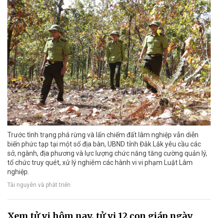
Trước tình trạng phá rừng và lấn chiếm đất lâm nghiệp vẫn diễn
biến phức tạp tại một số địa bàn, UBND tỉnh Đắk Lắk yêu cầu các
sở, ngành, địa phương và lực lượng chức năng tăng cường quản lý,
tổ chức truy quét, xử lý nghiêm các hành vi vi phạm Luật Lâm
nghiệp.
Tài nguyên và phát triển
Xem tử vi hôm nay, tử vi 12 con giáp ngày