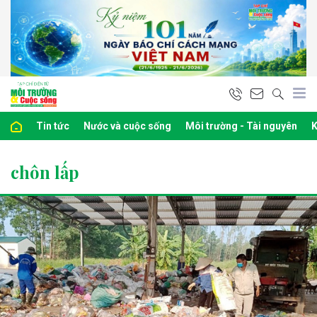
Tin tức
Nước và cuộc sống
Môi trường - Tài nguyên
K
chôn lấp