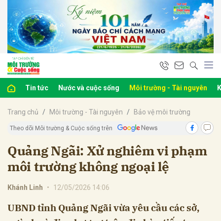
bình luận
Tin tức
Nước và cuộc sống
Môi trường - Tài nguyên
K
Trang chủ
Môi trường - Tài nguyên
Bảo vệ môi trường
Theo dõi Môi trường & Cuộc sống trên
Quảng Ngãi: Xử nghiêm vi phạm
môi trường không ngoại lệ
Hủy
G
Khánh Linh
•
12/05/2026 14:06
UBND tỉnh Quảng Ngãi vừa yêu cầu các sở,