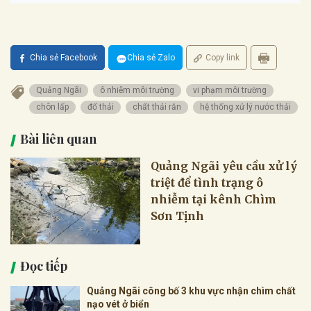
Chia sẻ Facebook
Chia sẻ Zalo
Copy link
Quảng Ngãi
ô nhiễm môi trường
vi phạm môi trường
chôn lấp
đổ thải
chất thải rắn
hệ thống xử lý nước thải
Bài liên quan
Quảng Ngãi yêu cầu xử lý
triệt để tình trạng ô
nhiễm tại kênh Chìm
Sơn Tịnh
Đọc tiếp
Quảng Ngãi công bố 3 khu vực nhận chìm chất
nạo vét ở biển