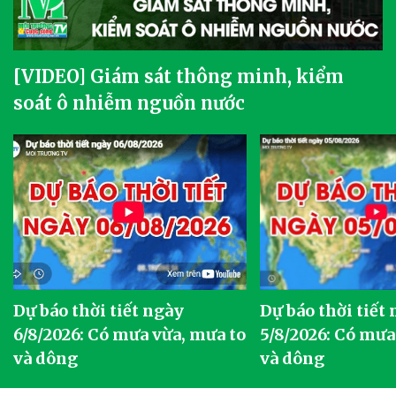
[VIDEO] Giám sát thông minh, kiểm
soát ô nhiễm nguồn nước
Dự báo thời tiết ngày
Dự báo thời tiết
6/8/2026: Có mưa vừa, mưa to
5/8/2026: Có mưa
và dông
và dông